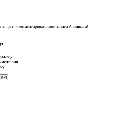
запретил комментировать свои записи Анонимам!
у:
 ссылку
омментарии
нку