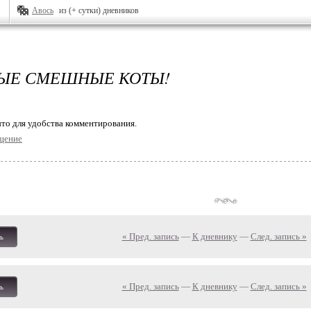
Авось
из (+ сутки) дневников
ЫЕ СМЕШНЫЕ КОТЫ!
то для удобства комментирования.
щение
« Пред. запись
—
К дневнику
—
След. запись »
ь
« Пред. запись
—
К дневнику
—
След. запись »
ь