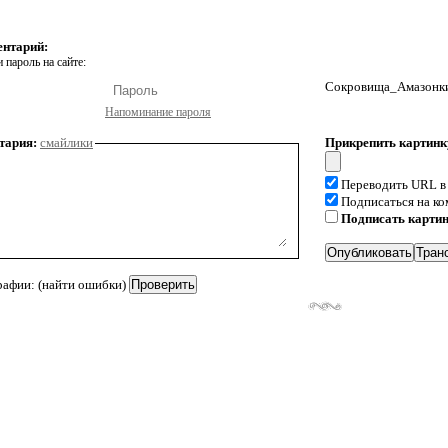
ентарий:
 пароль на сайте:
Сокровища_Амазонки 
Напоминание пароля
тария:
смайлики
Прикрепить картинк
Переводить URL в
Подписаться на к
Подписать карти
рафии: (найти ошибки)