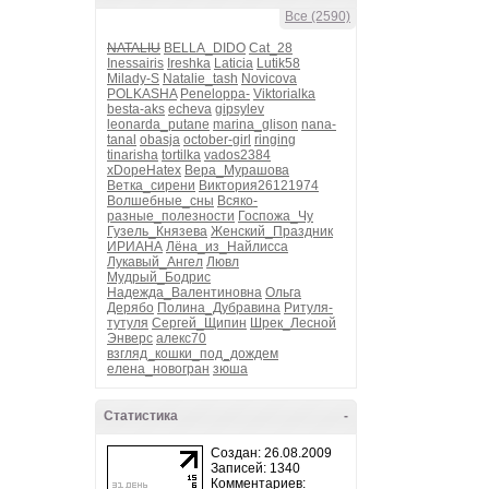
Все (2590)
NATALIU
BELLA_DIDO
Cat_28
Inessairis
Ireshka
Laticia
Lutik58
Milady-S
Natalie_tash
Novicova
POLKASHA
Peneloppa-
Viktorialka
besta-aks
echeva
gipsylev
leonarda_putane
marina_glison
nana-
tanal
obasja
october-girl
ringing
tinarisha
tortilka
vados2384
xDopeHatex
Вера_Мурашова
Ветка_сирени
Виктория26121974
Волшебные_сны
Всяко-
разные_полезности
Госпожа_Чу
Гузель_Князева
Женский_Праздник
ИРИАНА
Лёна_из_Найлисса
Лукавый_Ангел
Лювл
Мудрый_Бодрис
Надежда_Валентиновна
Ольга
Дерябо
Полина_Дубравина
Ритуля-
тутуля
Сергей_Щипин
Шрек_Лесной
Энверс
алекс70
взгляд_кошки_под_дождем
елена_новогран
зюша
Статистика
-
Создан: 26.08.2009
Записей: 1340
Комментариев: