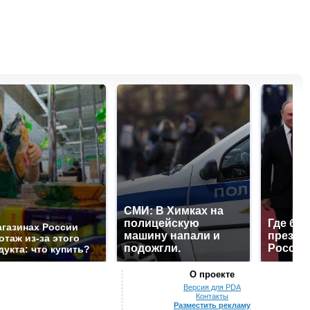
СМИ: В Химках на
полицейскую
Где буд
агазинах России
машину напали и
презид
отаж из-за этого
подожгли.
России
дукта: что купить?
О проекте
Версия для PDA
Контакты
Разместить рекламу