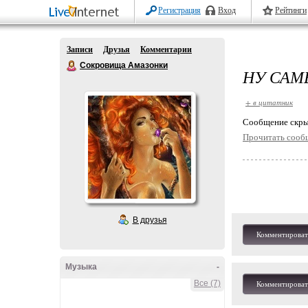
Регистрация
Вход
Рейтинги
Записи
Друзья
Комментарии
Сокровища Амазонки
НУ САМ
+ в цитатник
Cообщение скры
Прочитать сооб
В друзья
Комментироват
Музыка
-
Все (7)
Комментироват