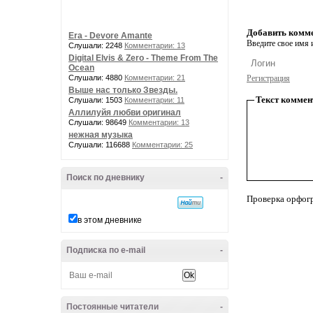
Добавить комм
Era - Devore Amante
Введите свое имя и
Слушали: 2248
Комментарии: 13
Digital Elvis & Zero - Theme From The
Ocean
Слушали: 4880
Комментарии: 21
Регистрация
Выше нас только Звезды.
Текст коммен
Слушали: 1503
Комментарии: 11
Аллилуйя любви оригинал
Слушали: 98649
Комментарии: 13
нежная музыка
Слушали: 116688
Комментарии: 25
Поиск по дневнику
-
Проверка орфог
в этом дневнике
Подписка по e-mail
-
Постоянные читатели
-