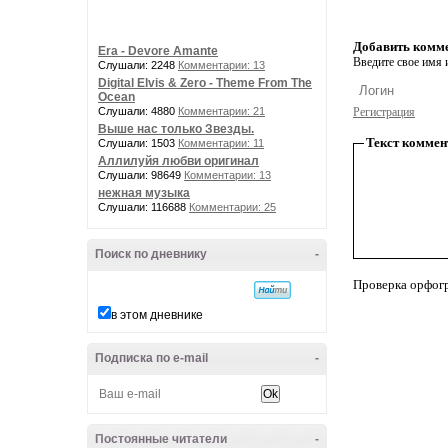
Добавить комм
Era - Devore Amante
Введите свое имя и
Слушали: 2248
Комментарии: 13
Digital Elvis & Zero - Theme From The
Ocean
Слушали: 4880
Комментарии: 21
Регистрация
Выше нас только Звезды.
Текст коммен
Слушали: 1503
Комментарии: 11
Аллилуйя любви оригинал
Слушали: 98649
Комментарии: 13
нежная музыка
Слушали: 116688
Комментарии: 25
Поиск по дневнику
-
Проверка орфог
в этом дневнике
Подписка по e-mail
-
Постоянные читатели
-