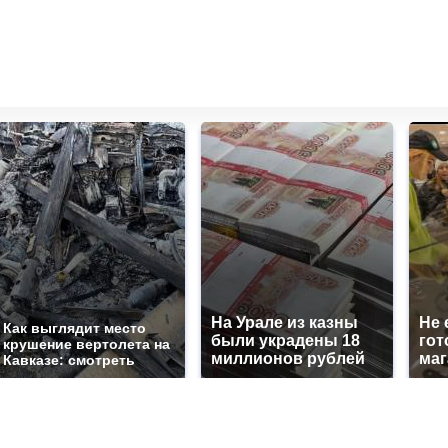
На Урале из казны
Не 
Как выглядит место
были украдены 18
гот
крушение вертолета на
миллионов рублей
маг
Кавказе: смотреть