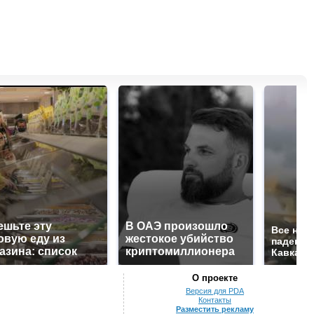
ешьте эту
В ОАЭ произошло
Все нов
овую еду из
жестокое убийство
падению
азина: список
криптомиллионера
Кавказе:
О проекте
Версия для PDA
Контакты
Разместить рекламу