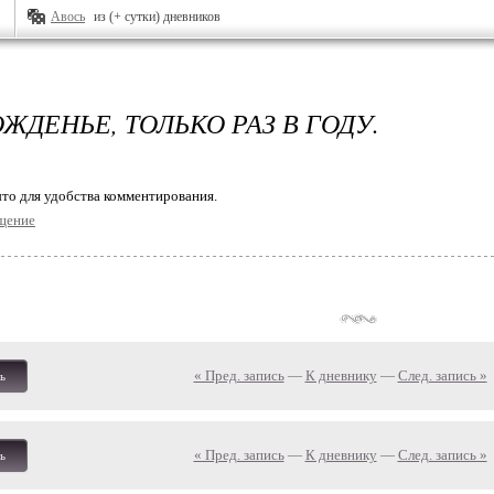
Авось
из (+ сутки) дневников
ЖДЕНЬЕ, ТОЛЬКО РАЗ В ГОДУ.
то для удобства комментирования.
щение
« Пред. запись
—
К дневнику
—
След. запись »
ь
« Пред. запись
—
К дневнику
—
След. запись »
ь