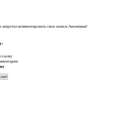
запретил комментировать свои записи Анонимам!
у:
 ссылку
омментарии
нку