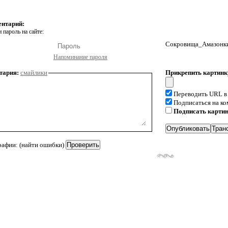
ентарий:
 пароль на сайте:
Сокровища_Амазонки 
Напоминание пароля
тария:
смайлики
Прикрепить картинк
Переводить URL в
Подписаться на к
Подписать карти
рафии: (найти ошибки)