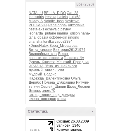
Все (2590)
NATALIU
BELLA_DIDO
Cat_28
Inessairis
Ireshka
Laticia
Lutik58
Milady-S
Natalie_tash
Novicova
POLKASHA
Peneloppa-
Viktorialka
besta-aks
echeva
gipsylev
leonarda_putane
marina_glison
nana-
tanal
obasja
october-girl
ringing
tinarisha
tortilka
vados2384
xDopeHatex
Вера_Мурашова
Ветка_сирени
Виктория26121974
Волшебные_сны
Всяко-
разные_полезности
Госпожа_Чу
Гузель_Князева
Женский_Праздник
ИРИАНА
Лёна_из_Найлисса
Лукавый_Ангел
Лювл
Мудрый_Бодрис
Надежда_Валентиновна
Ольга
Дерябо
Полина_Дубравина
Ритуля-
тутуля
Сергей_Щипин
Шрек_Лесной
Энверс
алекс70
взгляд_кошки_под_дождем
елена_новогран
зюша
Статистика
-
Создан: 26.08.2009
Записей: 1340
Комментариев: