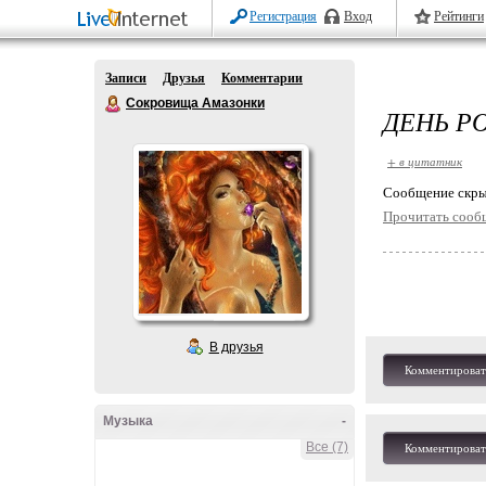
Регистрация
Вход
Рейтинги
Записи
Друзья
Комментарии
Сокровища Амазонки
ДЕНЬ РО
+ в цитатник
Cообщение скры
Прочитать сооб
В друзья
Комментироват
Музыка
-
Все (7)
Комментироват