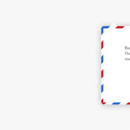
Ва
По
по