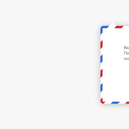
Ва
По
по