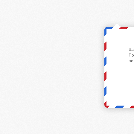
Ва
По
по