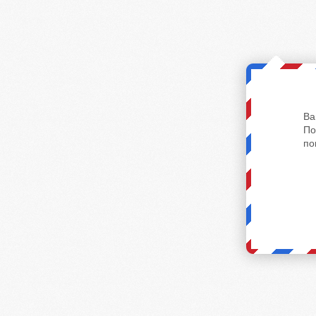
Ва
По
по