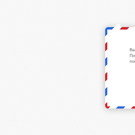
Ва
По
по