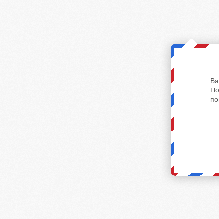
Ва
По
по