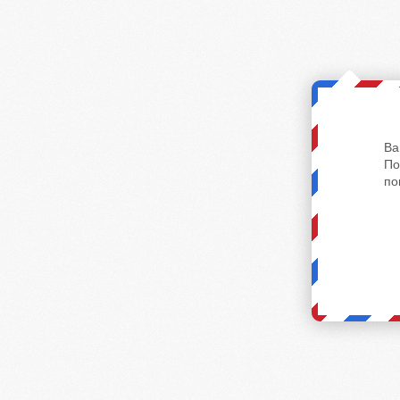
Ва
По
по