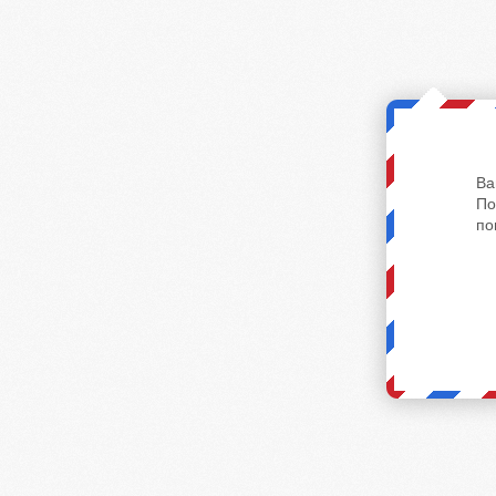
Ва
По
по