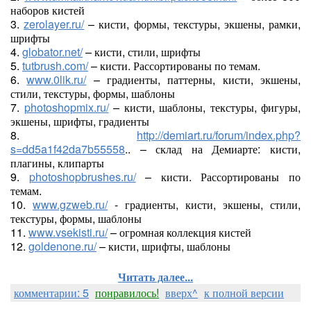
наборов кистей
3.
zerolayer.ru/
– кисти, формы, текстуры, экшены, рамки,
шрифты
4.
globator.net/
– кисти, стили, шрифты
5.
tutbrush.com/
– кисти. Рассортированы по темам.
6.
www.0lik.ru/
– градиенты, паттерны, кисти, экшены,
стили, текстуры, формы, шаблоны
7.
photoshopmix.ru/
– кисти, шаблоны, текстуры, фигуры,
экшены, шрифты, градиенты
8.
http://demiart.ru/forum/index.php?
s=dd5a1f42da7b55558
.. – склад на Демиарте: кисти,
плагины, клипарты
9.
photoshopbrushes.ru/
– кисти. Рассортированы по
темам.
10.
www.gzweb.ru/
- градиенты, кисти, экшены, стили,
текстуры, формы, шаблоны
11.
www.vsekisti.ru/
– огромная коллекция кистей
12.
goldenone.ru/
– кисти, шрифты, шаблоны
Читать далее...
комментарии: 5
понравилось!
вверх^
к полной версии