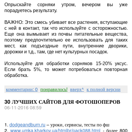
Опрыскайте сорняки утром, вечером вы уже
порадуетесь результату.
ВАЖНО: Это смесь убивает все растения, вступающие
с ней в контакт, так что используйте с осторожностью.
Еще она вымывает из почвы питательные вещества,
поэтому предпочтительно ее использовать для таких
мест, как подъездные пути, внутренние дворики,
дорожки и т.д., там, где нет культурных посадок.
Используйте для обработки сорняков 15-20% уксус.
Если брать 5%, то может потребоваться повторная
обработка.
комментарии: 0
понравилось!
вверх^
к полной версии
30 ЛУЧШИХ САЙТОВ ДЛЯ ФОТОШОПЕРОВ
06-11-2016 08:59
1.
dodgeandburn.ru
– уроки, сервисы, тесты по фш
2.
www.umka.kharkov.ua/htmlbr/pack088.html
- более 800