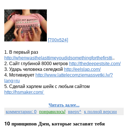
[700x524]
1. В первый раз
http://whenwasthelasttimeyoudidsomethingforthefirstti
..
2. Сайт глубиной 8000 метров
http://thedeepestsite.com/
3. Ударь человека селедкой
http://eelslap.com/
4. Мотивирует
http://www.lattelecomziemassvetki.lv/?
lang=ru
5. Сделай харлем шейк с любым сайтом
http://hsmaker.com/
Читать далее...
комментарии: 0
понравилось!
вверх^
к полной версии
10 принципов Дзен, которые заставят тебя