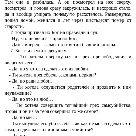
Там она и разбилась. А он посмотрел на нее сверху,
посмотрел, и голова сразу закружилась, и нехорошо стало,
да и вообще умирать почему-то расхотелось. Развернулся,
пошел домой, женился и лет через шестьдесят помер от
старости.
И тогда призвал их Бог на праведный суд.
- Ну, кто первый? - спросил Бог.
- Дамы вперед, - галантно ответил бывший юноша.
И Бог стал судить девушку.
- Ты хотела ввергнуться в грех прелюбодеяния и
ввергнуть его?
- Да, но я хотела сделать это из любви.
- Ты хотела пренебречь законами церкви?
- Да, но ради любви.
- Ты хотела ослушаться родителей и проявить к ним
неуважение?
- Да, но это из люб…
- Ты хотела совершить тягчайший грех самоубийства,
чтобы и он из-за тебя совершил то же самое?
- Да, но мы…
- Ты вынудила его убить себя, так как не могла сделать это
сама, и сделала его виновным в убийстве?
- Да, но…