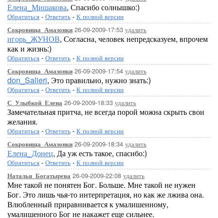
Елена_Мишакова
, Спасибо солнышко:)
Обратиться
-
Ответить
-
К полной версии
26-09-2009-17:53
удалить
Сокровища_Амазонки
игорь_ЖУНОВ
, Согласна, человек непредсказуем, впрочем
как и жизнь:)
Обратиться
-
Ответить
-
К полной версии
26-09-2009-17:54
удалить
Сокровища_Амазонки
don_Salieri
, Это правильно, нужно знать:)
Обратиться
-
Ответить
-
К полной версии
26-09-2009-18:33
удалить
С_Улыбкой_Елена
Замечательная притча, не всегда порой можна скрыть свои
желания.
Обратиться
-
Ответить
-
К полной версии
26-09-2009-18:34
удалить
Сокровища_Амазонки
Елена_Донец
, Да уж есть такое, спасибо:)
Обратиться
-
Ответить
-
К полной версии
26-09-2009-22:08
удалить
Наталья_Богатырева
Мне такой не понятен Бог. Больше. Мне такой не нужен
Бог. Это лишь чья-то интерпретация, но как же лжива она.
Влюбленный приравнивается к умалишенному,
умалишенного Бог не накажет еще сильнее.