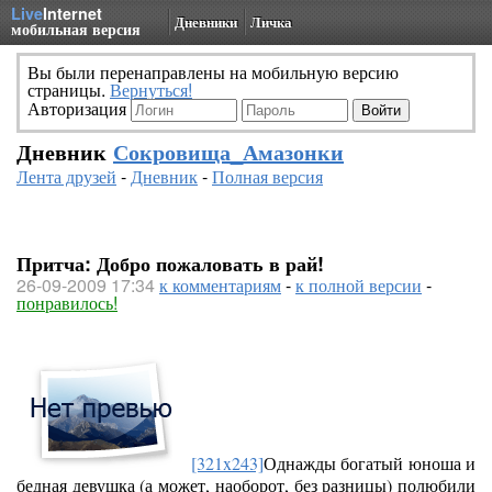
Live
Internet
Дневники
Личка
мобильная версия
Вы были перенаправлены на мобильную версию
страницы.
Вернуться!
Авторизация
Дневник
Сокровища_Амазонки
Лента друзей
-
Дневник
-
Полная версия
Притча: Добро пожаловать в рай!
26-09-2009 17:34
к комментариям
-
к полной версии
-
понравилось!
[321x243]
Однажды богатый юноша и
бедная девушка (а может, наоборот, без разницы) полюбили