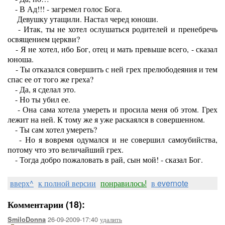
- В Ад!!! - загремел голос Бога.
Девушку утащили. Настал черед юноши.
- Итак, ты не хотел ослушаться родителей и пренебречь
освящением церкви?
- Я не хотел, ибо Бог, отец и мать превыше всего, - сказал
юноша.
- Ты отказался совершить с ней грех прелюбодеяния и тем
спас ее от того же греха?
- Да, я сделал это.
- Но ты убил ее.
- Она сама хотела умереть и просила меня об этом. Грех
лежит на ней. К тому же я уже раскаялся в совершенном.
- Ты сам хотел умереть?
- Но я вовремя одумался и не совершил самоубийства,
потому что это величайший грех.
- Тогда добро пожаловать в рай, сын мой! - сказал Бог.
вверх^
к полной версии
понравилось!
в evernote
Комментарии (18):
26-09-2009-17:40
удалить
SmiloDonna