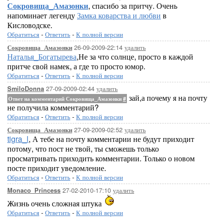
Сокровища_Амазонки
, спасибо за притчу. Очень
напоминает легенду
Замка коварства и любви
в
Кисловодске.
Обратиться
-
Ответить
-
К полной версии
26-09-2009-22:14
удалить
Сокровища_Амазонки
Наталья_Богатырева
,Не за что солнце, просто в каждой
притче свой намек, а где то просто юмор.
Обратиться
-
Ответить
-
К полной версии
27-09-2009-02:44
удалить
SmiloDonna
зай,а почему я на почту
Ответ на комментарий Сокровища_Амазонки
#
не получила комментарий?
Обратиться
-
Ответить
-
К полной версии
27-09-2009-02:52
удалить
Сокровища_Амазонки
tigra_l
, А тебе на почту комментарии не будут приходит
потому, что пост не твой, ты сможешь только
просматривать приходить комментарии. Только о новом
посте приходит уведомление.
Обратиться
-
Ответить
-
К полной версии
27-02-2010-17:10
удалить
Monaco_Princess
Жизнь очень сложная штука
Обратиться
-
Ответить
-
К полной версии