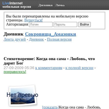
Live
Internet
Дневники
Личка
мобильная версия
Вы были перенаправлены на мобильную версию
страницы.
Вернуться!
Авторизация
Дневник
Сокровища_Амазонки
Лента друзей
-
Дневник
-
Полная версия
Стихотворение: Когда она сама - Любовь, что
дарит Бог
27-09-2009 05:36
к комментариям
-
к полной версии
-
понравилось!
[показать]
Когда она сама - Любовь,