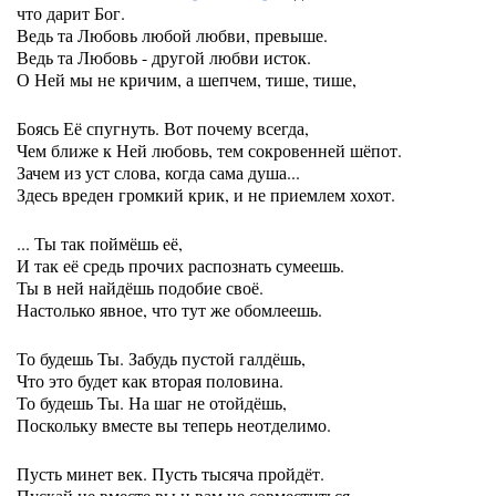
что дарит Бог.
Ведь та Любовь любой любви, превыше.
Ведь та Любовь - другой любви исток.
О Ней мы не кричим, а шепчем, тише, тише,
Боясь Её спугнуть. Вот почему всегда,
Чем ближе к Ней любовь, тем сокровенней шёпот.
Зачем из уст слова, когда сама душа...
Здесь вреден громкий крик, и не приемлем хохот.
... Ты так поймёшь её,
И так её средь прочих распознать сумеешь.
Ты в ней найдёшь подобие своё.
Настолько явное, что тут же обомлеешь.
То будешь Ты. Забудь пустой галдёшь,
Что это будет как вторая половина.
То будешь Ты. На шаг не отойдёшь,
Поскольку вместе вы теперь неотделимо.
Пусть минет век. Пусть тысяча пройдёт.
Пускай не вместе вы и вам не совместиться.