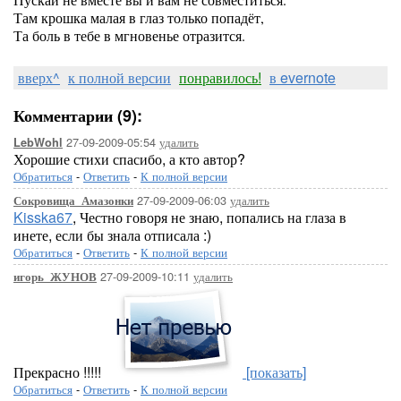
Там крошка малая в глаз только попадёт,
Та боль в тебе в мгновенье отразится.
вверх^
к полной версии
понравилось!
в evernote
Комментарии (9):
27-09-2009-05:54
удалить
LebWohl
Хорошие стихи спасибо, а кто автор?
Обратиться
-
Ответить
-
К полной версии
27-09-2009-06:03
удалить
Сокровища_Амазонки
Kisska67
, Честно говоря не знаю, попались на глаза в
инете, если бы знала отписала :)
Обратиться
-
Ответить
-
К полной версии
27-09-2009-10:11
удалить
игорь_ЖУНОВ
Прекрасно !!!!!
[показать]
Обратиться
-
Ответить
-
К полной версии