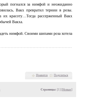
торый погнался за нимфой и неожиданно
овилась, Вакх превратил тернии в розы.
на их красоту…Тогда рассерженный Вакх
обычей Вакха.
владеть нимфой. Своими шипами роза хотела
Нравится
Поделиться
»
Страницы:
[1] [
Новые
]