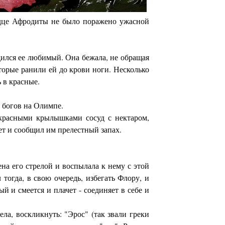
ердце Афродиты не было поражено ужасной
дился ее любимый. Она бежала, не обращая
орые ранили ей до крови ноги. Несколько
 в красные.
в богов на Олимпе.
-красными крылышками сосуд с нектаром,
ет и сообщил им прелестный запах.
на его стрелой и воспылала к нему с этой
огда, в свою очередь, избегать Флору, и
ый и смеется и плачет - соединяет в себе и
ла, воскликнуть: "Эрос" (так звали греки