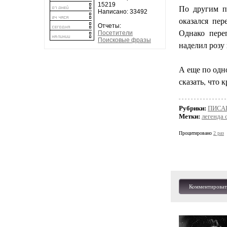
15219
По другим п
Написано: 33492
оказался пе
Отчеты:
Однако пере
Посетители
Поисковые фразы
наделил розу
А еще по одн
сказать, что 
Рубрики:
ПИСА
Метки:
легенда 
Процитировано
2 раз
Комментироват