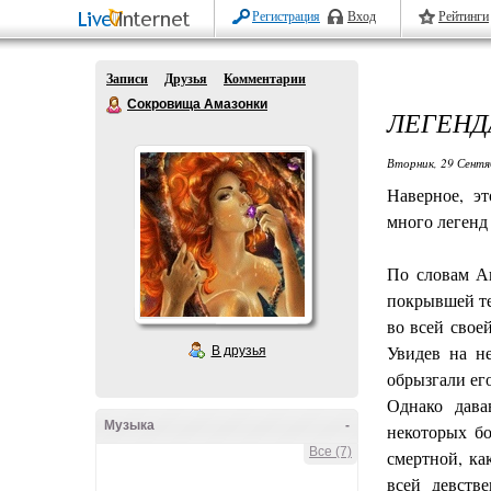
Регистрация
Вход
Рейтинги
Записи
Друзья
Комментарии
Сокровища Амазонки
ЛЕГЕНД
Вторник, 29 Сентя
Наверное, э
много легенд 
По словам Ан
покрывшей те
во всей свое
Увидев на н
В друзья
обрызгали ег
Однако дава
Музыка
-
некоторых бо
Все (7)
смертной, ка
всей девств