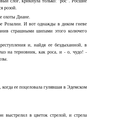
рвый слог, крикнула только: "рос". Росшие
я розой.
е охоты Диане.
е Розалии. И вот однажды в диком гневе
ранив страшными шипами этого колючего
реступления и, найдя ее бездыханной, в
з на терновник, как роса, и - о, чудо! -
озы.
я, когда ее поцеловала гулявшая в Эдемском
н выстрелил в цветок стрелой, и стрела