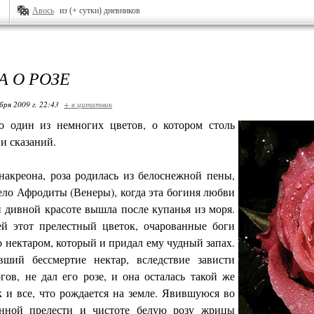
Авось
из (+ сутки) дневников
А О РОЗЕ
бря 2009 г. 22:43
+ в цитатник
то один из немногих цветов, о котором столь
и сказаний.
акреона, роза родилась из белоснежной пены,
ло Афродиты (Венеры), когда эта богиня любви
й дивной красоте вышла после купанья из моря.
ей этот прелестный цветок, очарованные боги
о нектаром, который и придал ему чудный запах.
вший бессмертие нектар, вследствие зависти
гов, не дал его розе, и она осталась такой же
к и все, что рождается на земле. Явившуюся во
енной прелести и чистоте белую розу жрицы