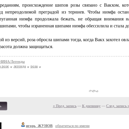
реданиям, происхождение шипов розы связано с Вакхом, ко
ред непреодолимой преградой из терниев. Чтобы нимфа остан
пуганная нимфа продолжала бежать, не обращая внимания 
 шипами, чтобы израненная шипами нимфа обессилила и стала д
ой из версий, роза обросла шипами тогда, когда Вакх захотел о
красота должна защищаться.
НИНА/Легенды
о розе
легенда
роза
« Пред. запись
—
К дневнику
—
След. запись 
ь
игорь_ЖУНОВ
обратиться по имени