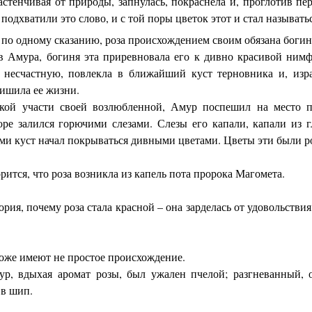
застенчивая от природы, запнулась, покраснела и, проглотив пе
подхватили это слово, и с той поры цветок этот и стал называтьс
 по одному сказанию, роза происхождением своим обязана богин
 Амура, богиня эта приревновала его к дивно красивой нимф
а несчастную, повлекла в ближайший куст терновника и, из
лишила ее жизни.
ькой участи своей возлюбленной, Амур поспешил на место п
ре залился горючими слезами. Слезы его капали, капали из гла
и куст начал покрываться дивными цветами. Цветы эти были р
рится, что роза возникла из капель пота пророка Магомета.
ория, почему роза стала красной – она зарделась от удовольстви
же имеют не простое происхождение.
р, вдыхая аромат розы, был ужален пчелой; разгневанный, о
 в шип.