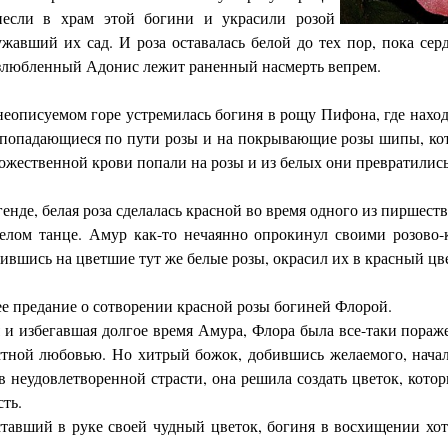
если в храм этой богини и украсили розой
ужавший их сад. И роза оставалась белой до тех пор, пока с
озлюбленный Адонис лежит раненный насмерть вепрем.
 неописуемом горе устремилась богиня в рощу Пифона, где нахо
попадающиеся по пути розы и на покрывающие розы шипы, кот
божественной крови попали на розы и из белых они превратились
енде, белая роза сделалась красной во время одного из пиршест
селом танце. Амур как-то нечаянно опрокинул своими розово
лившись на цветшие тут же белые розы, окрасил их в красный цв
е предание о сотворении красной розы богиней Флорой.
и избегавшая долгое время Амура, Флора была все-таки пораже
тной любовью. Но хитрый божок, добившись желаемого, начал т
 в неудовлетворенной страсти, она решила создать цветок, котор
сть.
тавший в руке своей чудный цветок, богиня в восхищении хоте