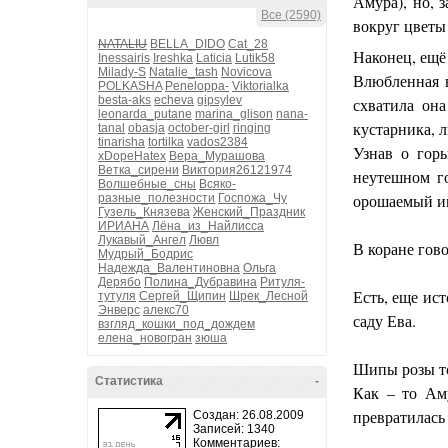
Амура), но, 
Все (2590)
вокруг цветы 
NATALIU
BELLA_DIDO
Cat_28
Наконец, ещё
Inessairis
Ireshka
Laticia
Lutik58
Milady-S
Natalie_tash
Novicova
Влюбленная в
POLKASHA
Peneloppa-
Viktorialka
besta-aks
echeva
gipsylev
схватила он
leonarda_putane
marina_glison
nana-
кустарника, 
tanal
obasja
october-girl
ringing
tinarisha
tortilka
vados2384
Узнав о гор
xDopeHatex
Вера_Мурашова
Ветка_сирени
Виктория26121974
неутешном го
Волшебные_сны
Всяко-
орошаемый им
разные_полезности
Госпожа_Чу
Гузель_Князева
Женский_Праздник
ИРИАНА
Лёна_из_Найлисса
Лукавый_Ангел
Лювл
В коране гово
Мудрый_Бодрис
Надежда_Валентиновна
Ольга
Дерябо
Полина_Дубравина
Ритуля-
Есть, еще ист
тутуля
Сергей_Щипин
Шрек_Лесной
Энверс
алекс70
саду Ева.
взгляд_кошки_под_дождем
елена_новогран
зюша
Шипы розы то
Статистика
-
Как – то Аму
превратилась
Создан: 26.08.2009
Записей: 1340
Комментариев: