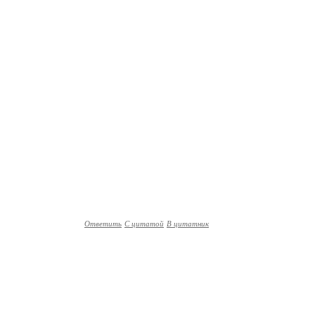
Ответить
С цитатой
В цитатник