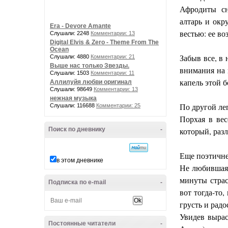
Афродиты сн
алтарь и окр
Era - Devore Amante
вестью: ее в
Слушали: 2248
Комментарии: 13
Digital Elvis & Zero - Theme From The
Ocean
Забыв все, в
Слушали: 4880
Комментарии: 21
Выше нас только Звезды.
внимания на 
Слушали: 1503
Комментарии: 11
капель этой 
Аллилуйя любви оригинал
Слушали: 98649
Комментарии: 13
нежная музыка
По другой лег
Слушали: 116688
Комментарии: 25
Порхая в ве
Поиск по дневнику
-
который, раз
Еще поэтичне
в этом дневнике
Не любившая 
минуты страс
Подписка по e-mail
-
вот тогда-то,
грусть и радо
Увидев вырас
Постоянные читатели
-