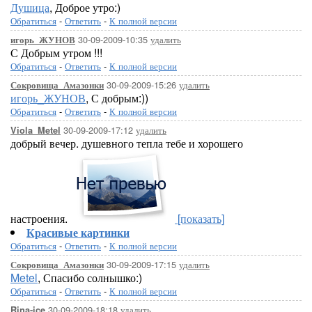
Душица
, Доброе утро:)
Обратиться
-
Ответить
-
К полной версии
30-09-2009-10:35
удалить
игорь_ЖУНОВ
С Добрым утром !!!
Обратиться
-
Ответить
-
К полной версии
30-09-2009-15:26
удалить
Сокровища_Амазонки
игорь_ЖУНОВ
, С добрым:))
Обратиться
-
Ответить
-
К полной версии
30-09-2009-17:12
удалить
Viola_Metel
добрый вечер. душевного тепла тебе и хорошего
настроения.
[показать]
Красивые картинки
Обратиться
-
Ответить
-
К полной версии
30-09-2009-17:15
удалить
Сокровища_Амазонки
Metel
, Спасибо солнышко:)
Обратиться
-
Ответить
-
К полной версии
30-09-2009-18:18
удалить
Rina-ice