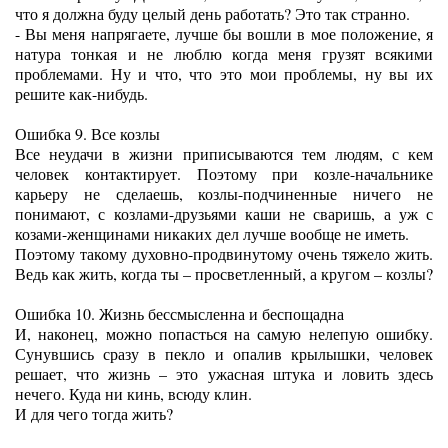
что я должна буду целый день работать? Это так странно.
- Вы меня напрягаете, лучше бы вошли в мое положение, я
натура тонкая и не люблю когда меня грузят всякими
проблемами. Ну и что, что это мои проблемы, ну вы их
решите как-нибудь.
Ошибка 9. Все козлы
Все неудачи в жизни приписываются тем людям, с кем
человек контактирует. Поэтому при козле-начальнике
карьеру не сделаешь, козлы-подчиненные ничего не
понимают, с козлами-друзьями каши не сваришь, а уж с
козами-женщинами никаких дел лучше вообще не иметь.
Поэтому такому духовно-продвинутому очень тяжело жить.
Ведь как жить, когда ты – просветленный, а кругом – козлы?
Ошибка 10. Жизнь бессмысленна и беспощадна
И, наконец, можно попасться на самую нелепую ошибку.
Сунувшись сразу в пекло и опалив крылышки, человек
решает, что жизнь – это ужасная штука и ловить здесь
нечего. Куда ни кинь, всюду клин.
И для чего тогда жить?