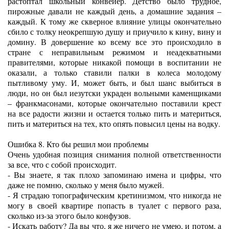
растоптал школьный конвейер. Детство было трудное,
пирожные давали не каждый день, а домашние задания –
каждый. К тому же скверное влияние улицы окончательно
сбило с толку неокрепшую душу и приучило к кину, вину и
домину. В довершение ко всему все это происходило в
стране с неправильным режимом и неадекватными
правителями, которые никакой помощи в воспитании не
оказали, а только ставили палки в колеса молодому
пытливому уму. И, может быть, и был шанс выбиться в
люди, но он был иезутски украден вольными каменщиками
– франкмасонами, которые окончательно поставили крест
на все радости жизни и остается только пить и материться,
пить и материться на тех, кто опять повысил цены на водку.
Ошибка 8. Кто бы решил мои проблемы
Очень удобная позиция снимания полной ответственности
за все, что с собой происходит.
- Вы знаете, я так плохо запоминаю имена и цифры, что
даже не помню, сколько у меня было мужей.
- Я страдаю топографическим кретинизмом, что никогда не
могу в своей квартире попасть в туалет с первого раза,
сколько из-за этого было конфузов.
- Искать работу? Да вы что, я же ничего не умею, и потом, а