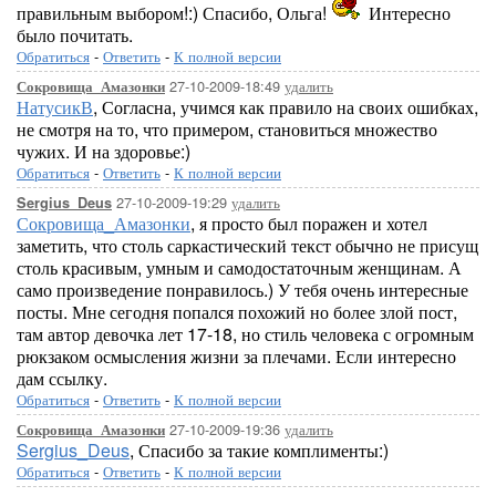
правильным выбором!:) Спасибо, Ольга!
Интересно
было почитать.
Обратиться
-
Ответить
-
К полной версии
27-10-2009-18:49
удалить
Сокровища_Амазонки
НатусикВ
, Согласна, учимся как правило на своих ошибках,
не смотря на то, что примером, становиться множество
чужих. И на здоровье:)
Обратиться
-
Ответить
-
К полной версии
27-10-2009-19:29
удалить
Sergius_Deus
Сокровища_Амазонки
, я просто был поражен и хотел
заметить, что столь саркастический текст обычно не присущ
столь красивым, умным и самодостаточным женщинам. А
само произведение понравилось.) У тебя очень интересные
посты. Мне сегодня попался похожий но более злой пост,
там автор девочка лет 17-18, но стиль человека с огромным
рюкзаком осмысления жизни за плечами. Если интересно
дам ссылку.
Обратиться
-
Ответить
-
К полной версии
27-10-2009-19:36
удалить
Сокровища_Амазонки
Sergius_Deus
, Спасибо за такие комплименты:)
Обратиться
-
Ответить
-
К полной версии