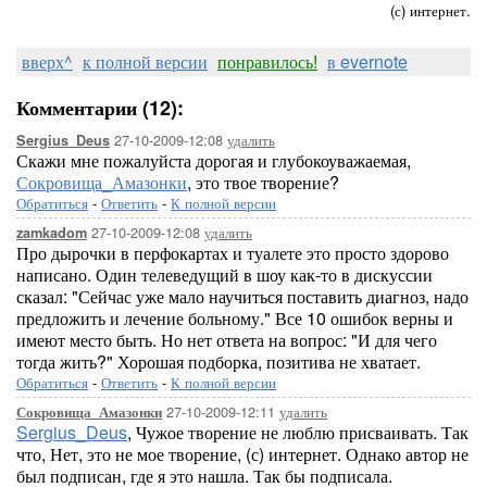
(с) интернет.
вверх^
к полной версии
понравилось!
в evernote
Комментарии (12):
27-10-2009-12:08
удалить
Sergius_Deus
Скажи мне пожалуйста дорогая и глубокоуважаемая,
Сокровища_Амазонки
, это твое творение?
Обратиться
-
Ответить
-
К полной версии
27-10-2009-12:08
удалить
zamkadom
Про дырочки в перфокартах и туалете это просто здорово
написано. Один телеведущий в шоу как-то в дискуссии
сказал: "Сейчас уже мало научиться поставить диагноз, надо
предложить и лечение больному." Все 10 ошибок верны и
имеют место быть. Но нет ответа на вопрос: "И для чего
тогда жить?" Хорошая подборка, позитива не хватает.
Обратиться
-
Ответить
-
К полной версии
27-10-2009-12:11
удалить
Сокровища_Амазонки
Sergius_Deus
, Чужое творение не люблю присваивать. Так
что, Нет, это не мое творение, (с) интернет. Однако автор не
был подписан, где я это нашла. Так бы подписала.