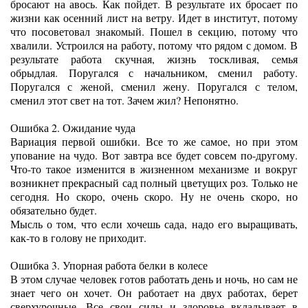
бросают на авось. Как пойдет. В результате их бросает по
жизни как осенний лист на ветру. Идет в институт, потому
что посоветовал знакомый. Пошел в секцию, потому что
хвалили. Устроился на работу, потому что рядом с домом. В
результате работа скучная, жизнь тоскливая, семья
обрыдлая. Поругался с начальником, сменил работу.
Поругался с женой, сменил жену. Поругался с телом,
сменил этот свет на тот. Зачем жил? Непонятно.
Ошибка 2. Ожидание чуда
Вариация первой ошибки. Все то же самое, но при этом
упование на чудо. Вот завтра все будет совсем по-другому.
Что-то такое изменится в жизненном механизме и вокруг
возникнет прекрасный сад полный цветущих роз. Только не
сегодня. Но скоро, очень скоро. Ну не очень скоро, но
обязательно будет.
Мысль о том, что если хочешь сада, надо его выращивать,
как-то в голову не приходит.
Ошибка 3. Упорная работа белки в колесе
В этом случае человек готов работать день и ночь, но сам не
знает чего он хочет. Он работает на двух работах, берет
сверхурочные. Все свои силы и здоровье вкладывает в