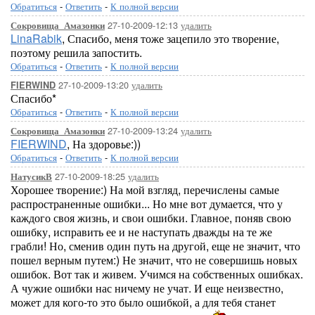
Обратиться
-
Ответить
-
К полной версии
27-10-2009-12:13
удалить
Сокровища_Амазонки
LinaRabik
, Спасибо, меня тоже зацепило это творение,
поэтому решила запостить.
Обратиться
-
Ответить
-
К полной версии
27-10-2009-13:20
удалить
FIERWIND
Спасибо*
Обратиться
-
Ответить
-
К полной версии
27-10-2009-13:24
удалить
Сокровища_Амазонки
FIERWIND
, На здоровье:))
Обратиться
-
Ответить
-
К полной версии
27-10-2009-18:25
удалить
НатусикВ
Хорошее творение:) На мой взгляд, перечислены самые
распространенные ошибки... Но мне вот думается, что у
каждого своя жизнь, и свои ошибки. Главное, поняв свою
ошибку, исправить ее и не наступать дважды на те же
грабли! Но, сменив один путь на другой, еще не значит, что
пошел верным путем:) Не значит, что не совершишь новых
ошибок. Вот так и живем. Учимся на собственных ошибках.
А чужие ошибки нас ничему не учат. И еще неизвестно,
может для кого-то это было ошибкой, а для тебя станет