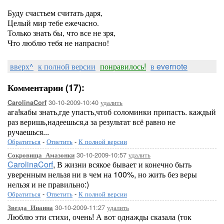
Буду счастьем считать даря,
Целый мир тебе ежечасно.
Только знать бы, что все не зря,
Что люблю тебя не напрасно!
вверх^
к полной версии
понравилось!
в evernote
Комментарии (17):
30-10-2009-10:40
удалить
CarolinaCorf
ага!кабы знать,где упасть,чтоб соломинки припасть. каждый
раз веришь,надеешься,а за результат всё равно не
ручаешься...
Обратиться
-
Ответить
-
К полной версии
30-10-2009-10:57
удалить
Сокровища_Амазонки
CarolinaCorf
, В жизни всякое бывает и конечно быть
уверенным нельзя ни в чем на 100%, но жить без веры
нельзя и не правильно:)
Обратиться
-
Ответить
-
К полной версии
30-10-2009-11:27
удалить
Звезда_Инанна
Люблю эти стихи, очень! А вот однажды сказала (ток