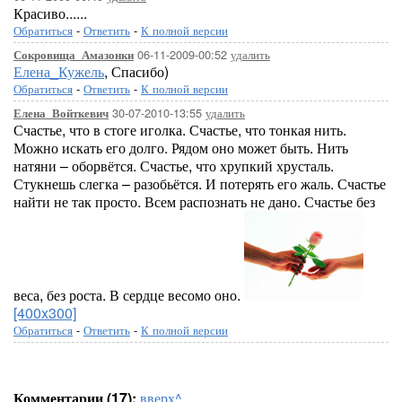
Красиво......
Обратиться
-
Ответить
-
К полной версии
06-11-2009-00:52
удалить
Сокровища_Амазонки
Елена_Кужель
, Спасибо)
Обратиться
-
Ответить
-
К полной версии
30-07-2010-13:55
удалить
Елена_Войткевич
Счастье, что в стоге иголка. Счастье, что тонкая нить.
Можно искать его долго. Рядом оно может быть. Нить
натяни – оборвётся. Счастье, что хрупкий хрусталь.
Стукнешь слегка – разобьётся. И потерять его жаль. Счастье
найти не так просто. Всем распознать не дано. Счастье без
веса, без роста. В сердце весомо оно.
[400x300]
Обратиться
-
Ответить
-
К полной версии
Комментарии (17):
вверх^