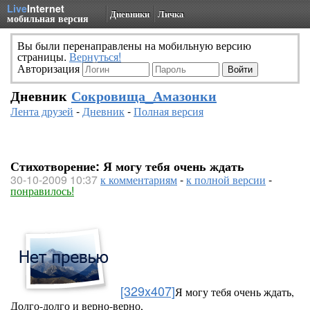
Live
Internet
Дневники
Личка
мобильная версия
Вы были перенаправлены на мобильную версию
страницы.
Вернуться!
Авторизация
Дневник
Сокровища_Амазонки
Лента друзей
-
Дневник
-
Полная версия
Стихотворение: Я могу тебя очень ждать
30-10-2009 10:37
к комментариям
-
к полной версии
-
понравилось!
[329x407]
Я могу тебя очень ждать,
Долго-долго и верно-верно,