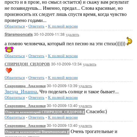
просто и в прозе, но смысл остается) и скажу вам результат
не позавидуешь... Именно, предал... Слова красивые, но
произносить их следует лишь спустя время, когда чувство
проверено годами...
Обратиться
-
Ответить
-
К полной версии
30-10-2009-11:38
удалить
Starsmooncats
а помню человечка, который пел песню на эти стихи))))))
Обратиться
-
Ответить
-
К полной версии
30-10-2009-13:34
удалить
СПИРИДОН_СИДОРОВ
Обратиться
-
Ответить
-
К полной версии
30-10-2009-13:39
удалить
Сокровища_Амазонки
Звезда_Инанна
, Что поделать солнце и такое бывает...
Обратиться
-
Ответить
-
К полной версии
30-10-2009-13:40
удалить
Сокровища_Амазонки
Спасибо:)
Ответ на комментарий СПИРИДОН_СИДОРОВ
#
Обратиться
-
Ответить
-
К полной версии
30-10-2009-13:40
удалить
Сокровища_Амазонки
Очень трогательные и
Ответ на комментарий Starsmooncats
#