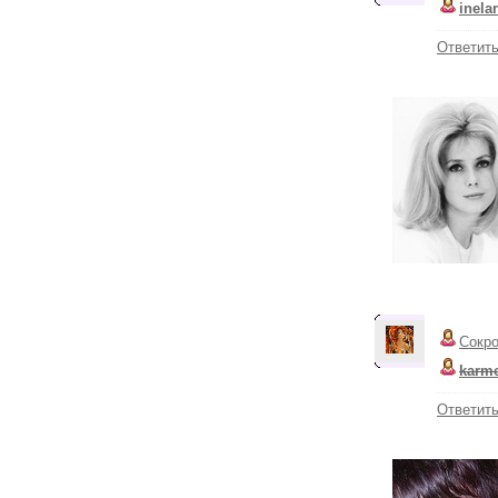
inela
Ответит
Сокр
karme
Ответит