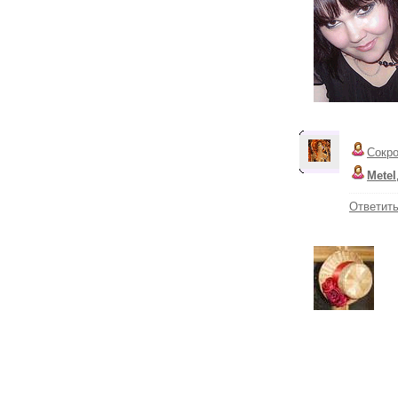
Сокр
Metel
Ответит