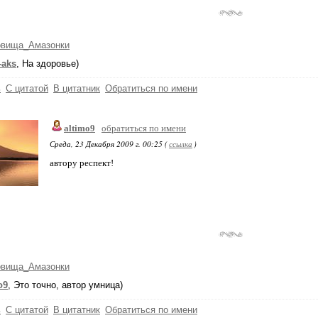
овища_Амазонки
-aks
, На здоровье)
ь
С цитатой
В цитатник
Обратиться по имени
altimo9
обратиться по имени
Среда, 23 Декабря 2009 г. 00:25 (
ссылка
)
автору респект!
овища_Амазонки
o9
, Это точно, автор умница)
ь
С цитатой
В цитатник
Обратиться по имени