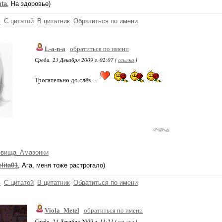
nta
, На здоровье)
ь
С цитатой
В цитатник
Обратиться по имени
L-a-n-a
обратиться по имени
Среда, 23 Декабря 2009 г. 02:07 (
ссылка
)
Трогательно до слёз....
овища_Амазонки
lita01
, Ага, меня тоже растрогало)
ь
С цитатой
В цитатник
Обратиться по имени
Viola_Metel
обратиться по имени
Среда, 23 Декабря 2009 г. 11:21 (
ссылка
)