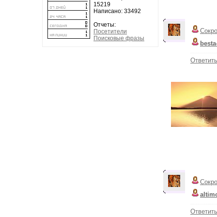
15219
Написано: 33492
Отчеты:
Сокр
Посетители
Поисковые фразы
besta
Ответит
Сокр
altim
Ответит