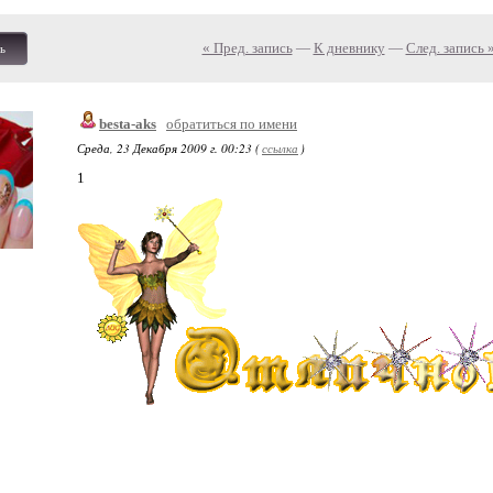
« Пред. запись
—
К дневнику
—
След. запись 
ь
besta-aks
обратиться по имени
Среда, 23 Декабря 2009 г. 00:23 (
ссылка
)
1