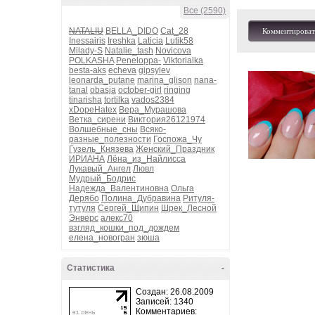
Все (2590)
NATALIU
BELLA_DIDO
Cat_28
Комментироват
Inessairis
Ireshka
Laticia
Lutik58
Milady-S
Natalie_tash
Novicova
POLKASHA
Peneloppa-
Viktorialka
besta-aks
echeva
gipsylev
leonarda_putane
marina_glison
nana-
tanal
obasja
october-girl
ringing
tinarisha
tortilka
vados2384
xDopeHatex
Вера_Мурашова
Ветка_сирени
Виктория26121974
Волшебные_сны
Всяко-
разные_полезности
Госпожа_Чу
Гузель_Князева
Женский_Праздник
ИРИАНА
Лёна_из_Найлисса
Лукавый_Ангел
Лювл
Мудрый_Бодрис
Надежда_Валентиновна
Ольга
Дерябо
Полина_Дубравина
Ритуля-
тутуля
Сергей_Щипин
Шрек_Лесной
Энверс
алекс70
взгляд_кошки_под_дождем
елена_новогран
зюша
Статистика
-
Создан: 26.08.2009
Записей: 1340
Комментариев: