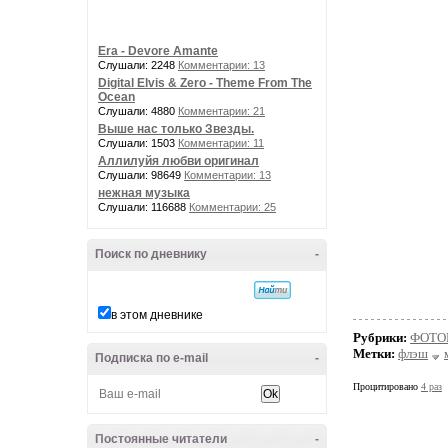
Era - Devore Amante
Слушали: 2248
Комментарии: 13
Digital Elvis & Zero - Theme From The
Ocean
Слушали: 4880
Комментарии: 21
Выше нас только Звезды.
Слушали: 1503
Комментарии: 11
Аллилуйя любви оригинал
Слушали: 98649
Комментарии: 13
нежная музыка
Слушали: 116688
Комментарии: 25
Поиск по дневнику
-
в этом дневнике
Рубрики:
ФОТО
Метки:
флэш
Подписка по e-mail
-
Процитировано
4 раз
Постоянные читатели
-