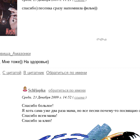
спасибо) песенка сразу напомнила фильм))
овища_Амазонки
, Мне тоже)) На здоровье)
ь
С цитатой
В цитатник
Обратиться по имени
Schljapka
обратиться по имени
Среда, 23 Декабря 2009 г. 14:52 (
ссылка
)
Спасибо больлое!
Я хоть сама уже два раза мама, но все песни почему-то посвящаю 
Спасибо всем мама!
Спасибо за клип!