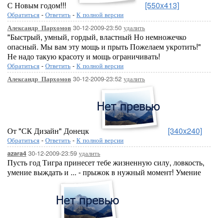
С Новым годом!!!
[550x413]
Обратиться
-
Ответить
-
К полной версии
30-12-2009-23:50
удалить
Александр_Пархомов
"Быстрый, умный, гордый, властный Но немножечко
опасный. Мы вам эту мощь и прыть Пожелаем укротить!"
Не надо такую красоту и мощь ограничивать!
Обратиться
-
Ответить
-
К полной версии
30-12-2009-23:52
удалить
Александр_Пархомов
От "СК Дизайн" Донецк
[340x240]
Обратиться
-
Ответить
-
К полной версии
30-12-2009-23:59
удалить
azara4
Пусть год Тигра принесет тебе жизненную силу, ловкость,
умение выждать и ... - прыжок в нужный момент! Умение