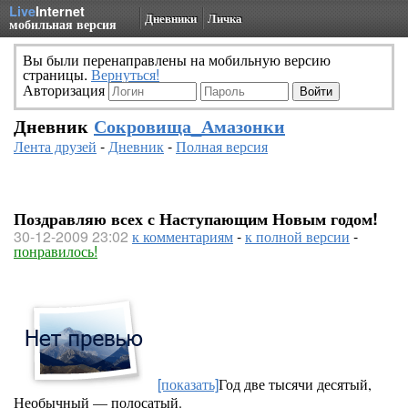
Live
Internet
Дневники
Личка
мобильная версия
Вы были перенаправлены на мобильную версию
страницы.
Вернуться!
Авторизация
Дневник
Сокровища_Амазонки
Лента друзей
-
Дневник
-
Полная версия
Поздравляю всех с Наступающим Новым годом!
30-12-2009 23:02
к комментариям
-
к полной версии
-
понравилось!
[показать]
Год две тысячи десятый,
Необычный — полосатый.