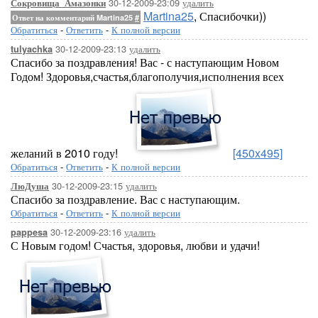
30-12-2009-23:09
удалить
Сокровища_Амазонки
Martina25
, Спасибочки))
Ответ на комментарий Martina25
#
Обратиться
-
Ответить
-
К полной версии
30-12-2009-23:13
удалить
tulyachka
Спасибо за поздравления! Вас - с наступающим Новом
Годом! Здоровья,счастья,благополучия,исполнения всех
желаний в 2010 году!
[450x495]
Обратиться
-
Ответить
-
К полной версии
30-12-2009-23:15
удалить
ЛюДуша
Спасибо за поздравление. Вас с наступающим.
Обратиться
-
Ответить
-
К полной версии
30-12-2009-23:16
удалить
pappesa
С Новым годом! Счастья, здоровья, любви и удачи!