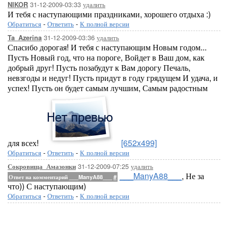
31-12-2009-03:33
удалить
NIKOR
И тебя с наступающими праздниками, хорошего отдыха :)
Обратиться
-
Ответить
-
К полной версии
31-12-2009-03:36
удалить
Ta_Azerina
Спасибо дорогая! И тебя с наступающим Новым годом...
Пусть Новый год, что на пороге, Войдет в Ваш дом, как
добрый друг! Пусть позабудут к Вам дорогу Печаль,
невзгоды и недуг! Пусть придут в году грядущем И удача, и
успех! Пусть он будет самым лучшим, Самым радостным
для всех!
[652x499]
Обратиться
-
Ответить
-
К полной версии
31-12-2009-07:25
удалить
Сокровища_Амазонки
___ManyA88___
, Не за
Ответ на комментарий ___ManyA88___
#
что)) С наступающим)
Обратиться
-
Ответить
-
К полной версии