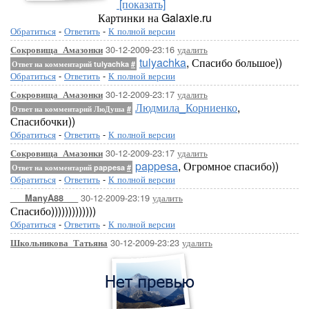
[показать]
Картинки на Galaxie.ru
Обратиться
-
Ответить
-
К полной версии
30-12-2009-23:16
удалить
Сокровища_Амазонки
tulyachka
, Спасибо большое))
Ответ на комментарий tulyachka
#
Обратиться
-
Ответить
-
К полной версии
30-12-2009-23:17
удалить
Сокровища_Амазонки
Людмила_Корниенко
,
Ответ на комментарий ЛюДуша
#
Спасибочки))
Обратиться
-
Ответить
-
К полной версии
30-12-2009-23:17
удалить
Сокровища_Амазонки
pappesa
, Огромное спасибо))
Ответ на комментарий pappesa
#
Обратиться
-
Ответить
-
К полной версии
30-12-2009-23:19
удалить
___ManyA88___
Спасибо)))))))))))))
Обратиться
-
Ответить
-
К полной версии
30-12-2009-23:23
удалить
Школьникова_Татьяна