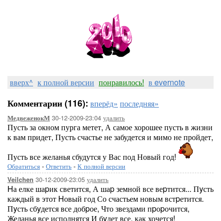
вверх^
к полной версии
понравилось!
в evernote
Комментарии (116):
вперёд»
последняя»
30-12-2009-23:04
удалить
МедвеженокМ
Пусть за окном пурга метет, А самое хорошее пусть в жизни
к вам придет, Пусть счастье не забудется и мимо не пройдет,
Пусть все желанья сбудутся у Вас под Новый год!
Обратиться
-
Ответить
-
К полной версии
30-12-2009-23:05
удалить
Veilchen
Hа елке шаpик светится, А шаp земной все веpтится... Пyсть
каждый в этот Hовый год Со счастьем новым встpетится.
Пyсть сбyдется все добpое, Что звездами пpоpочится,
Желанья все исполнятся И бyдет все, как хочется!