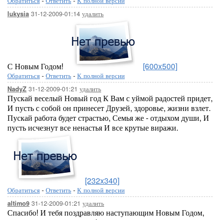
Обратиться
-
Ответить
-
К полной версии
31-12-2009-01:14
удалить
lukysia
С Новым Годом!
[600x500]
Обратиться
-
Ответить
-
К полной версии
31-12-2009-01:21
удалить
NadyZ
Пускай веселый Новый год К Вам с уймой радостей придет,
И пусть с собой он принесет Друзей, здоровье, жизни взлет.
Пускай работа будет страстью, Семья же - отдыхом души, И
пусть исчезнут все ненастья И все крутые виражи.
[232x340]
Обратиться
-
Ответить
-
К полной версии
31-12-2009-01:21
удалить
altimo9
Спасибо! И тебя поздравляю наступающим Новым Годом,