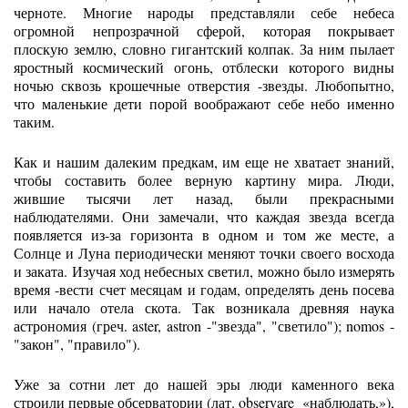
черноте. Многие народы представляли себе небеса
огромной непрозрачной сферой, которая покрывает
плоскую землю, словно гигантский колпак. За ним пылает
яростный космический огонь, отблески которого видны
ночью сквозь крошечные отверстия -звезды. Любопытно,
что маленькие дети порой воображают себе небо именно
таким.
Как и нaшим далеким предкам, им еще не хватает знаний,
чтобы составить более верную картину мира. Люди,
жившие тысячи лет назад, были прекрасными
наблюдателями. Они замечали, что каждая звезда всегда
появляется из-за горизонта в одном и том же месте, а
Солнце и Луна периодически меняют точки своего восхода
и заката. Изучая ход небесных светил, можно было измерять
время -вести счет месяцам и годам, определять день посева
или начало отела скота. Так возникала древняя наука
астрономия (греч. aster, astron -"звезда", "светило"); nomos -
"закон", "правило").
Уже за сотни лет до нашей эры люди каменного века
строили первые обсерватории (лат. observare «наблюдать,»),