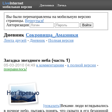
Live
Internet
Дневники
Личка
мобильная версия
Вы были перенаправлены на мобильную версию
страницы.
Вернуться!
Авторизация
Дневник
Сокровища_Амазонки
Лента друзей
-
Дневник
-
Полная версия
Загадка звездного неба (часть 1)
05-03-2010 04:49
к комментариям
-
к полной версии
-
понравилось!
[показать]
Веками люди вглядывались
в ночное небо, пытаясь понять, что с
крыто в его бездонной