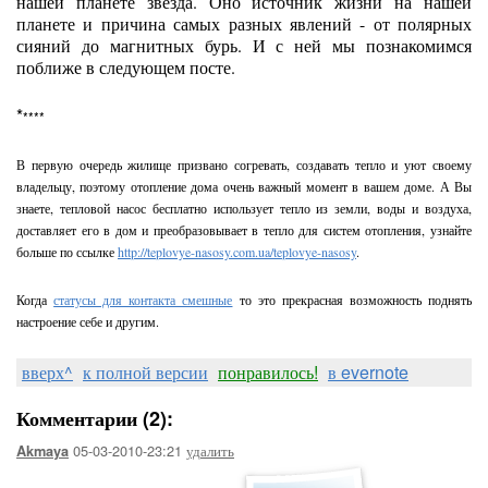
нашей планете звезда. Оно источник жизни на нашей
планете и причина самых разных явлений - от полярных
сияний до магнитных бурь. И с ней мы познакомимся
поближе в следующем посте.
*
****
В первую очередь жилище призвано согревать, создавать тепло и уют своему
владельцу, поэтому отопление дома очень важный момент в вашем доме. А Вы
знаете, тепловой насос бесплатно использует тепло из земли, воды и воздуха,
доставляет его в дом и преобразовывает в тепло для систем отопления, узнайте
больше по ссылке
http://teplovye-nasosy.com.ua/teplovye-nasosy
.
Когда
статусы для контакта смешные
то это прекрасная возможность поднять
настроение себе и другим.
вверх^
к полной версии
понравилось!
в evernote
Комментарии (2):
05-03-2010-23:21
удалить
Akmaya