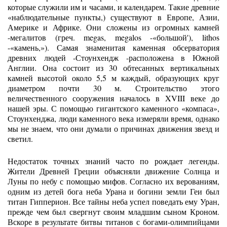
которые служили им и часами, и календарем. Такие древние
«наблюдательные пункты,) существуют в Европе, Азии,
Америке и Африке. Они сложены из огромных камней
-мегалитов (греч. megas, megalos -«большой'), lithos
-«камень,»). Самая знаменитая каменная обсерватория
древних людей -Стоунхендж -расположена в Южной
Англии. Она состоит из 30 обтесанных вертикальных
камней высотой около 5,5 м каждый, образующих круг
диаметром почти 30 м. Строительство этого
величественного сооружения началось в XVIII веке до
нашей эры. С помощью гигантского каменного «компаса»,
Стоунхенджа, люди каменного века измеряли время, однако
мы не знаем, что они думали о причинах движения звезд и
светил.
Недостаток точных знаний часто по рождает легенды.
Жители Древней Греции объясняли движение Солнца и
Луны по небу с помощью мифов. Согласно их верованиям,
одним из детей бога неба Урана и богини земли Геи был
титан Гипперион. Все тайны неба успел поведать ему Уран,
прежде чем был свергнут своим младшим сыном Кроном.
Вскоре в результате битвы титанов с богами-олимпийцами