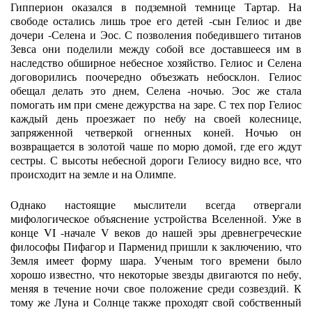
Гипперион оказался в подземной темнице Тартар. На
свободе остались лишь трое его детей -сын Гелиос и две
дочери -Селена и Эос. С позволения победившего титанов
Зевса они поделили между собой все доставшееся им в
наследство обширное небесное хозяйство. Гелиос и Селена
договорились поочередно объезжать небосклон. Гелиос
обещал делать это днем, Селена -ночью. Эос же стала
помогать им при смене дежурства на заре. С тех пор Гелиос
каждый день проезжает по небу на своей колеснице,
запряженной четверкой огненных коней. Ночью он
возвращается в золотой чаше по морю домой, где его ждут
сестры. С высоты небесной дороги Гелиосу видно все, что
происходит на земле и на Олимпе.
Однако настоящие мыслители всегда отвергали
мифологическое объяснение устройства Вселенной. Уже в
конце VI -начале V веков до нашей эры древнегреческие
философы Пифагор и Парменид пришли к заключению, что
Земля имеет форму шара. Ученым того времени было
хорошо известно, что некоторые звезды двигаются по небу,
меняя в течение ночи свое положение среди созвездий. К
тому же Луна и Солнце также проходят свой собственный