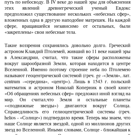
путь по небосводу. В IV веке до нашей эры для объяснения
этих явлений древнегреческий ученый Евдокс
предположил существование нескольких «небесных сфер»,
вложенных одна в другую наподобие матрешек. На каждой
сфере, вращавшейся независимо от остальных, были
«закреплены» свои небесные тела.
Такие воззрения сохранялись довольно долго. Греческий
астроном Клавдий Птолемей, живший во 11 веке нашей эры
в Александрии, считал, что такие сферы расположены
вокруг шарообразной Земли, которая
находится в центре
Вселенной. Именно поэтому строение неба по Птолемею
называют геоцентрической системой (греч. ge -«Земля», лат.
centrum -«середина», «центр»). Лишь в 1543 г. польский
математик и астроном Николай Коперник в своей книге
«Об обращениях небесных сфер» предложил иной взгляд на
мир. Он считал,что Земля и остальные планеты
«<подвижные звезды») двигаются вокруг Солнца.
Справедливость его гелиоцентрической системы (греч.
helios - «Солнце») подтвердило время. Теперь мы знаем, что
наше Солнце является звездой, одной из миллионов других
звезд во Вселенной. Иными словами, Солнце - ближайшая к