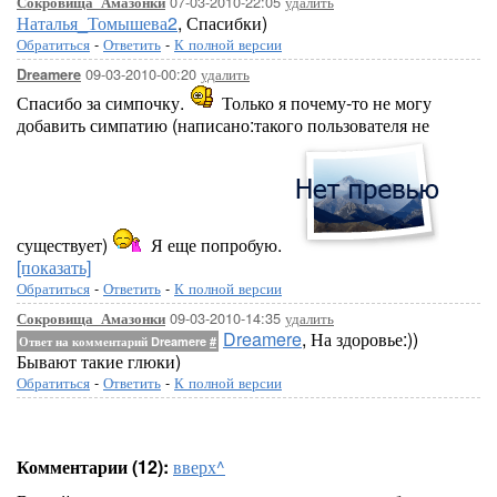
07-03-2010-22:05
удалить
Сокровища_Амазонки
Наталья_Томышева2
, Спасибки)
Обратиться
-
Ответить
-
К полной версии
09-03-2010-00:20
удалить
Dreamere
Спасибо за симпочку.
Только я почему-то не могу
добавить симпатию (написано:такого пользователя не
существует)
Я еще попробую.
[показать]
Обратиться
-
Ответить
-
К полной версии
09-03-2010-14:35
удалить
Сокровища_Амазонки
Dreamere
, На здоровье:))
Ответ на комментарий Dreamere
#
Бывают такие глюки)
Обратиться
-
Ответить
-
К полной версии
Комментарии (12):
вверх^