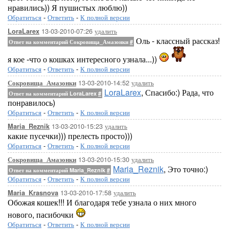
нравились)) Я пушистых люблю))
Обратиться
-
Ответить
-
К полной версии
13-03-2010-07:26
удалить
LoraLarex
Оль - классный рассказ!
Ответ на комментарий Сокровища_Амазонки
#
я кое -что о кошках интересного узнала...))
Обратиться
-
Ответить
-
К полной версии
13-03-2010-14:52
удалить
Сокровища_Амазонки
LoraLarex
, Спасибо:) Рада, что
Ответ на комментарий LoraLarex
#
понравилось)
Обратиться
-
Ответить
-
К полной версии
13-03-2010-15:23
удалить
Maria_Reznik
какие пусечки))) прелесть просто)))
Обратиться
-
Ответить
-
К полной версии
13-03-2010-15:30
удалить
Сокровища_Амазонки
Maria_Reznik
, Это точно:)
Ответ на комментарий Maria_Reznik
#
Обратиться
-
Ответить
-
К полной версии
13-03-2010-17:58
удалить
Maria_Krasnova
Обожая кошек!!! И благодаря тебе узнала о них много
нового, пасибочки
Обратиться
-
Ответить
-
К полной версии