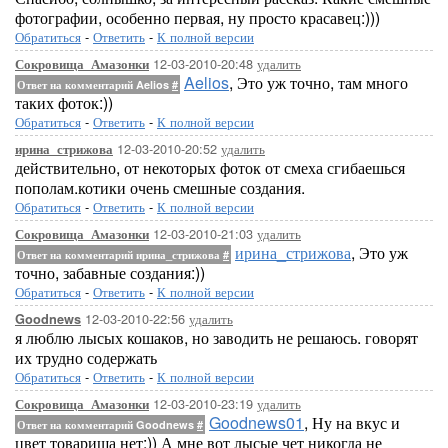
фотографии, особенно первая, ну просто красавец:)))
Обратиться
-
Ответить
-
К полной версии
12-03-2010-20:48
удалить
Сокровища_Амазонки
Aelios
, Это уж точно, там много
Ответ на комментарий Aelios
#
таких фоток:))
Обратиться
-
Ответить
-
К полной версии
12-03-2010-20:52
удалить
ирина_стрижова
действительно, от некоторых фоток от смеха сгибаешься
пополам.котики очень смешные создания.
Обратиться
-
Ответить
-
К полной версии
12-03-2010-21:03
удалить
Сокровища_Амазонки
ирина_стрижова
, Это уж
Ответ на комментарий ирина_стрижова
#
точно, забавные создания:))
Обратиться
-
Ответить
-
К полной версии
12-03-2010-22:56
удалить
Goodnews
я люблю лысых кошаков, но заводить не решаюсь. говорят
их трудно содержать
Обратиться
-
Ответить
-
К полной версии
12-03-2010-23:19
удалить
Сокровища_Амазонки
Goodnews01
, Ну на вкус и
Ответ на комментарий Goodnews
#
цвет товарища нет:)) А мне вот лысые чет никогда не