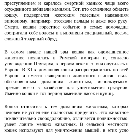
преступлением и каралось смертной казнью; чаще всего
осужденного забивали камнями. Тот, кто осмелился обидеть
кошку, подвергался жестоким телесным наказаниям
виновному, например, отсекали пальцы и даже всю руку.
Смерть кошки горестное событие в семье; домочадцы
состригали себе волосы и выполняли специальный, весьма
сложный траурный обряд.
В самом начале нашей эры кошка как одомашненное
животное появилась в Римской империи и, согласно
утверждению Плутарха, в первом веке н. э. она очутилась в
Европе. В XI в. домашняя кошка распространилась по всей
Европе и вместо священного животного египтян стала
обыкновенным домашним животным, используемым,
прежде всего в хозяйстве для уничтожения грызунов.
Именно кошки в тот период заменили ласок и куниц.
Кошка относится к тем домашним животным, которых
человек не успел еще полностью приручить. Это животное
исключительно свободолюбиво, отличается подвижностью,
умеет ловить мелких животных. В сельской местности
кошек используют для уничтожения мышей; в этих усло