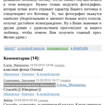
в этом конкурсе. Нужно только загрузить фотографию,
которая лучше всего отражает характер Вашего питомца и
олицетворяет его Котомир. Те, чьи фотографии окажутся
наиболее убедительными и завоюют больше всего голосов,
получат достойное вознаграждение. Ну а Ваши знакомые и
друзья думаю с удовольствием проголосуют за вашего
любимца, чтобы помочь Вам получить главный приз.
Желаю удачи:)
вверх^
к полной версии
понравилось!
в evernote
Комментарии (14):
12-03-2010-19:06
удалить
Елена_Мишакова
классные фотки Олечка!
Обратиться
-
Ответить
-
К полной версии
12-03-2010-19:17
удалить
Сокровища_Амазонки
Елена_Мишакова
,
Ответ на комментарий Елена_Мишакова
#
Спасибо:)) Юморные:))
Обратиться
-
Ответить
-
К полной версии
12-03-2010-20:43
удалить
Aelios
Спасибо, солнышко, за интересный рассказ. Какие смешные