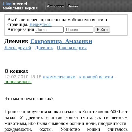
Live
Internet
Дневники
Личка
мобильная версия
Вы были перенаправлены на мобильную версию
страницы.
Вернуться!
Авторизация
Дневник
Сокровища_Амазонки
Лента друзей
-
Дневник
-
Полная версия
О кошках
12-03-2010 18:18
к комментариям
-
к полной версии
-
понравилось!
Что мы знаем о кошках?
Процесс приручения кошки начался в Египте около 6000 лет
назад. У древних египтян кошка считалась священным
животным, ибо была символом богини ночи, плодовитости,
рождаемости, охоты. Убийство кошки считалось