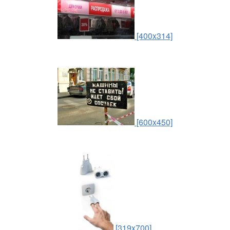
[400x314]
[600x450]
[319x700]