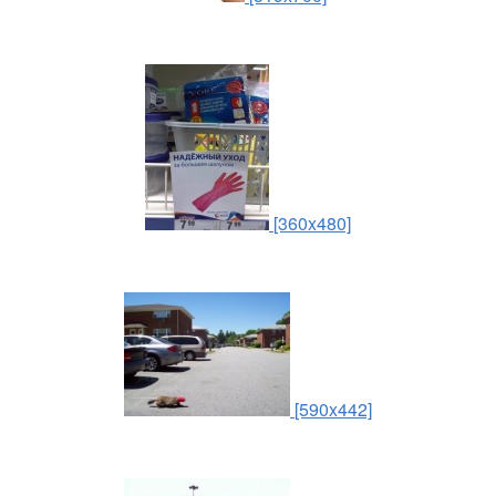
[360x480]
[590x442]