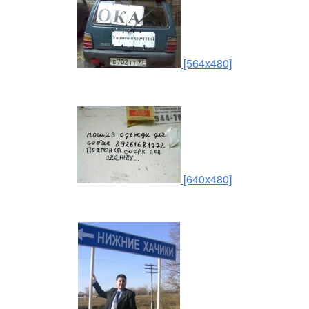
[564x480]
[640x480]