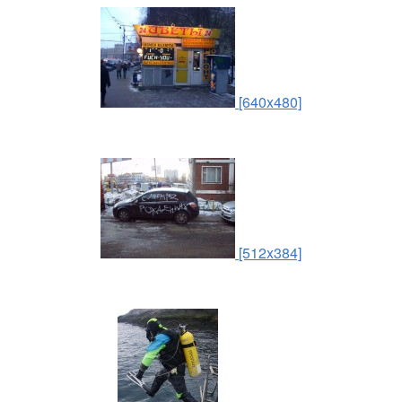
[640x480]
[512x384]