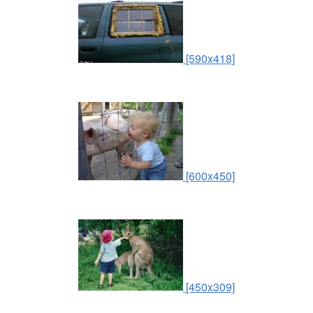
[590x418]
[600x450]
[450x309]