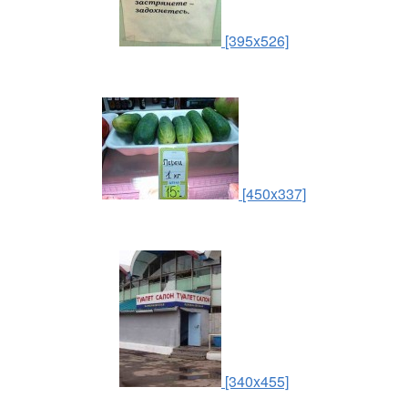
[395x526]
[450x337]
[340x455]