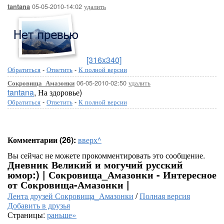
05-05-2010-14:02
удалить
tantana
[316x340]
Обратиться
-
Ответить
-
К полной версии
06-05-2010-02:50
удалить
Сокровища_Амазонки
tantana
, На здоровье)
Обратиться
-
Ответить
-
К полной версии
Комментарии (26):
вверх^
Вы сейчас не можете прокомментировать это сообщение.
Дневник Великий и могучий русский
юмор:) | Сокровища_Амазонки - Интересное
от Сокровища-Амазонки |
Лента друзей Сокровища_Амазонки
/
Полная версия
Добавить в друзья
Страницы:
раньше»