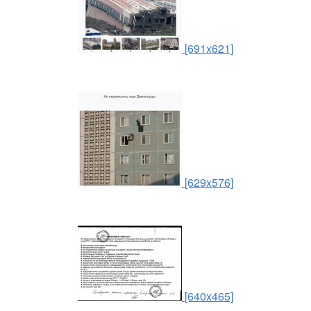
[691x621]
[629x576]
[640x465]