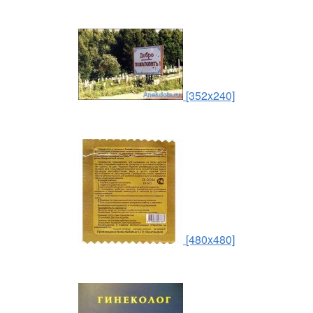
[352x240]
[480x480]