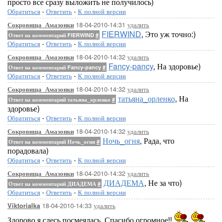
просто все сразу выложить не получилось)
Обратиться
-
Ответить
-
К полной версии
18-04-2010-14:31
удалить
Сокровища_Амазонки
FIERWIND
, Это уж точно:)
Ответ на комментарий FIERWIND
#
Обратиться
-
Ответить
-
К полной версии
18-04-2010-14:32
удалить
Сокровища_Амазонки
Fancy-pancy
, На здоровье)
Ответ на комментарий Fancy-pancy
#
Обратиться
-
Ответить
-
К полной версии
18-04-2010-14:32
удалить
Сокровища_Амазонки
татьяна_орленко
, На
Ответ на комментарий татьяна_орленко
#
здоровье)
Обратиться
-
Ответить
-
К полной версии
18-04-2010-14:32
удалить
Сокровища_Амазонки
Ночь_огня
, Рада, что
Ответ на комментарий Ночь_огня
#
порадовала)
Обратиться
-
Ответить
-
К полной версии
18-04-2010-14:32
удалить
Сокровища_Амазонки
ДИАДЕМА
, Не за что)
Ответ на комментарий ДИАДЕМА
#
Обратиться
-
Ответить
-
К полной версии
18-04-2010-14:33
удалить
Viktorialka
Здорово я сдесь посмеялась. Спасибо огромное!!