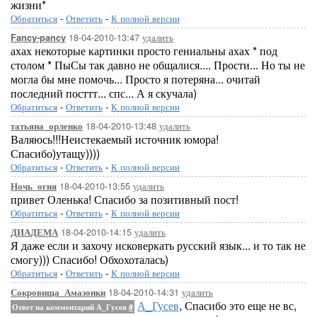
жизни*
Обратиться
-
Ответить
-
К полной версии
18-04-2010-13:47
удалить
Fancy-pancy
ахах некоторые картинки просто гениальны ахах * под
столом * ПыСы так давно не общалися.... Прости... Но ты не
могла бы мне помочь... Просто я потеряна... очитай
последний посттт... спс... А я скучала)
Обратиться
-
Ответить
-
К полной версии
18-04-2010-13:48
удалить
татьяна_орленко
Валяюсь!!!Неистекаемый источник юмора!
Спасибо)утащу))))
Обратиться
-
Ответить
-
К полной версии
18-04-2010-13:55
удалить
Ночь_огня
привет Оленька! Спасибо за позитивный пост!
Обратиться
-
Ответить
-
К полной версии
18-04-2010-14:15
удалить
ДИАДЕМА
Я даже если и захочу исковеркать русский язык... и то так не
смогу))) Спасибо! Обхохоталась)
Обратиться
-
Ответить
-
К полной версии
18-04-2010-14:31
удалить
Сокровища_Амазонки
А_Гусев
, Спасибо это еще не вс,
Ответ на комментарий А_Гусев
#