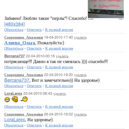
Забавно! Люблю такие "перлы"! Спасибо!
[480x384]
Обратиться
-
Ответить
-
К полной версии
19-04-2010-17:40
удалить
Сокровища_Амазонки
Алиева_Ольга
, Пожалуйста:)
Обратиться
-
Ответить
-
К полной версии
22-04-2010-00:16
удалить
Bercana737
потрясающе!!! Давно я так не смеялась )))) спасибо!!!
Обратиться
-
Ответить
-
К полной версии
22-04-2010-19:20
удалить
Сокровища_Амазонки
Bercana737
, Вот и замечательно)) На здоровье)
Обратиться
-
Ответить
-
К полной версии
23-04-2010-08:43
удалить
LoraLarex
Обратиться
-
Ответить
-
К полной версии
26-04-2010-19:02
удалить
Сокровища_Амазонки
LoraLarex
, На здоровье)
Обратиться
-
Ответить
-
К полной версии