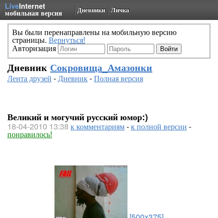
Live
Internet
Дневники
Личка
мобильная версия
Вы были перенаправлены на мобильную версию
страницы.
Вернуться!
Авторизация
Дневник
Сокровища_Амазонки
Лента друзей
-
Дневник
-
Полная версия
Великий и могучий русский юмор:)
18-04-2010 13:38
к комментариям
-
к полной версии
-
понравилось!
[500x375]