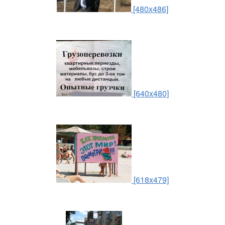
[480x486]
[640x480]
[618x479]