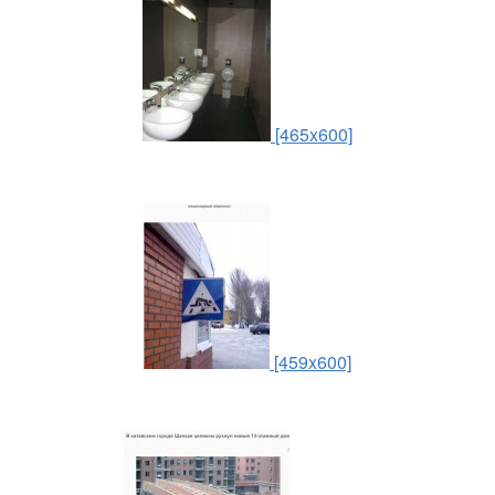
[465x600]
[459x600]