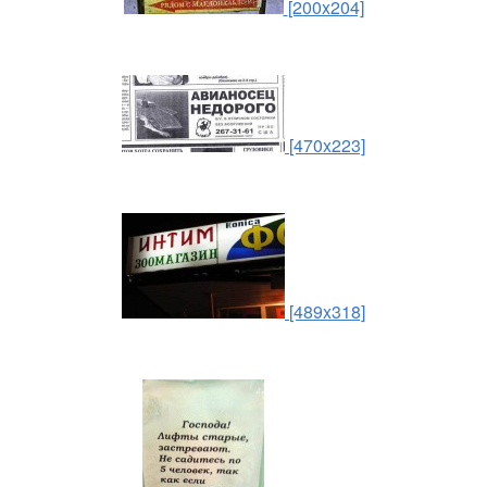
[200x204]
[470x223]
[489x318]