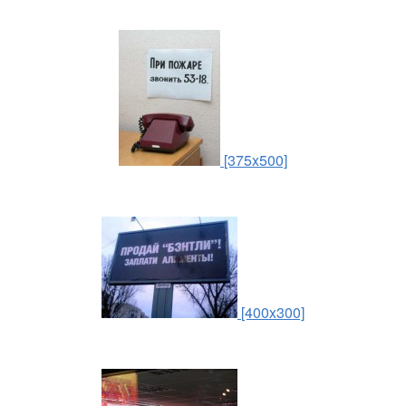
[375x500]
[400x300]