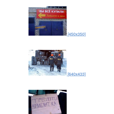
[450x350]
[640x433]