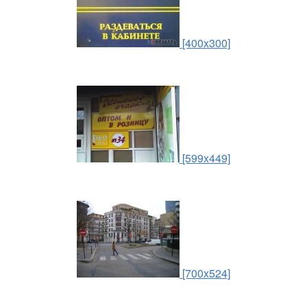
[400x300]
[599x449]
[700x524]