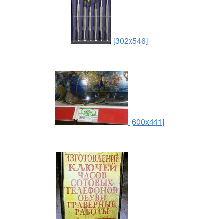
[302x546]
[600x441]