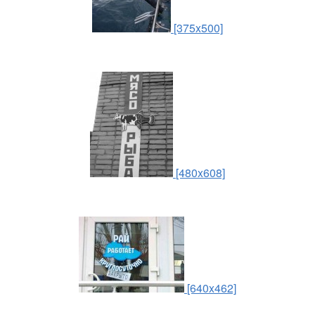
[375x500]
[480x608]
[640x462]