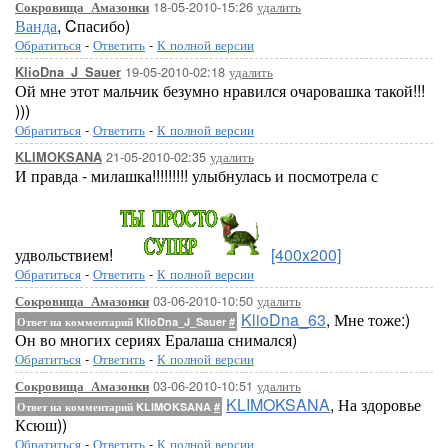
18-05-2010-15:26
удалить
Сокровища_Амазонки
Ванда
, Cпасибо)
Обратиться
-
Ответить
-
К полной версии
19-05-2010-02:18
удалить
KlioDna_J_Sauer
Ой мне этот мальчик безумно нравился очаровашка такой!!!
)))
Обратиться
-
Ответить
-
К полной версии
21-05-2010-02:35
удалить
KLIMOKSANA
И правда - милашка!!!!!!!!! улыбнулась и посмотрела с
удвольствием!
[400x200]
Обратиться
-
Ответить
-
К полной версии
03-06-2010-10:50
удалить
Сокровища_Амазонки
KlioDna_63
, Мне тоже:)
Ответ на комментарий KlioDna_J_Sauer
#
Он во многих сериях Ералаша снимался)
Обратиться
-
Ответить
-
К полной версии
03-06-2010-10:51
удалить
Сокровища_Амазонки
KLIMOKSANA
, На здоровье
Ответ на комментарий KLIMOKSANA
#
Ксюш))
Обратиться
-
Ответить
-
К полной версии