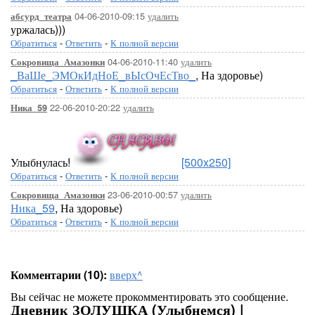
04-06-2010-09:15
удалить
абсурд_театра
уржалась)))
Обратиться
-
Ответить
-
К полной версии
04-06-2010-11:40
удалить
Сокровища_Амазонки
_ВаШе_ЭМОкИдНоЕ_вЫсОчЕсТво_
, На здоровье)
Обратиться
-
Ответить
-
К полной версии
22-06-2010-20:22
удалить
Ника_59
Улыбнулась!
[500x250]
Обратиться
-
Ответить
-
К полной версии
23-06-2010-00:57
удалить
Сокровища_Амазонки
Ника_59
, На здоровье)
Обратиться
-
Ответить
-
К полной версии
Комментарии (10):
вверх^
Вы сейчас не можете прокомментировать это сообщение.
Дневник ЗОЛУШКА (Улыбнемся) |