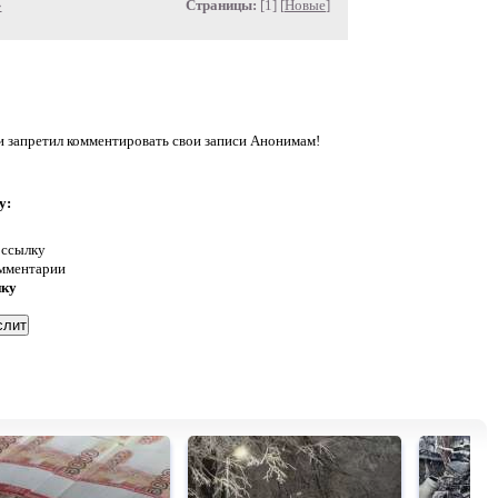
»
Страницы:
[1] [
Новые
]
запретил комментировать свои записи Анонимам!
у:
 ссылку
омментарии
нку