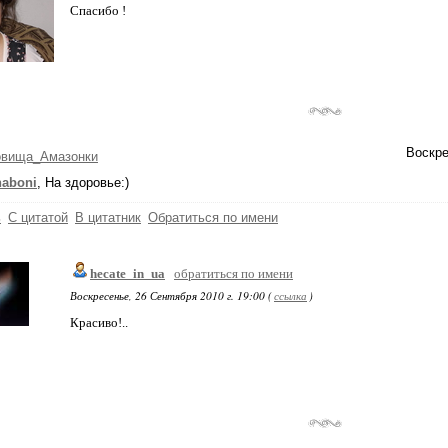
Спасибо !
Воскре
овища_Амазонки
naboni
, На здоровье:)
ь
С цитатой
В цитатник
Обратиться по имени
hecate_in_ua
обратиться по имени
Воскресенье, 26 Сентября 2010 г. 19:00 (
ссылка
)
Красиво!..