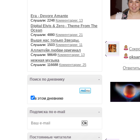
Era - Devore Amante
Слушали: 2248
Комментарии: 13
Digital Elvis & Zero - Theme From The
Ocean
Слушали: 4880
Комментарии: 21
Выше нас только Звезды.
Слушали: 1503
Комментарии: 11
Сокр
Аллилуйя любви оригинал
Слушали: 98649
Комментарии: 13
oksa
нежная музыка
Слушали: 116688
Комментарии: 25
Ответит
Поиск по дневнику
-
в этом дневнике
Подписка по e-mail
-
Постоянные читатели
-