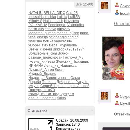
Все (2590)
Сокр
NATALIU
BELLA_DIDO
Cat_28
hecat
Inessairis
Ireshka
Laticia
Lutik58
Milady-S
Natalie_tash
Novicova
Ответит
POLKASHA
Peneloppa-
Viktorialka
besta-aks
echeva
gipsylev
leonarda_putane
marina_glison
nana-
tanal
obasja
october-girl
ringing
tinarisha
tortilka
vados2384
xDopeHatex
Вера_Мурашова
Ветка_сирени
Виктория26121974
Волшебные_сны
Всяко-
разные_полезности
Госпожа_Чу
Гузель_Князева
Женский_Праздник
ИРИАНА
Лёна_из_Найлисса
Лукавый_Ангел
Лювл
Мудрый_Бодрис
Надежда_Валентиновна
Ольга
Дерябо
Полина_Дубравина
Ритуля-
тутуля
Сергей_Щипин
Шрек_Лесной
Энверс
алекс70
взгляд_кошки_под_дождем
Сокр
елена_новогран
зюша
Natal
Статистика
-
Ответит
Создан: 26.08.2009
Записей: 1340
Комментариев: