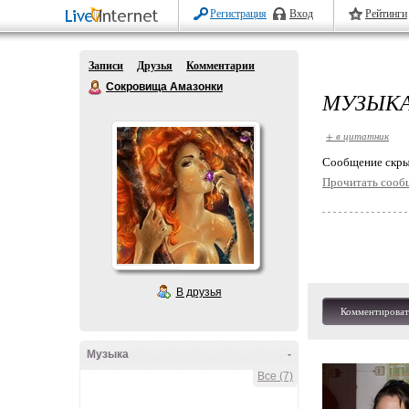
Регистрация
Вход
Рейтинги
Записи
Друзья
Комментарии
Сокровища Амазонки
МУЗЫК
+ в цитатник
Cообщение скры
Прочитать сооб
В друзья
Комментироват
Музыка
-
Все (7)