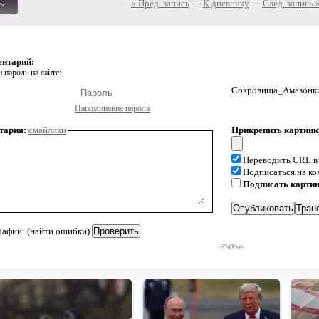
« Пред. запись
—
К дневнику
—
След. запись 
ь
ентарий:
 пароль на сайте:
Сокровища_Амазонки 
Напоминание пароля
тария:
смайлики
Прикрепить картинк
Переводить URL в
Подписаться на к
Подписать карти
рафии: (найти ошибки)