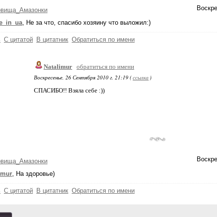
Воскре
овища_Амазонки
e_in_ua
, Не за что, спасибо хозяину что выложил:)
ь
С цитатой
В цитатник
Обратиться по имени
Natalimur
обратиться по имени
Воскресенье, 26 Сентября 2010 г. 21:19 (
ссылка
)
СПАСИБО!! Взяла себе :))
Воскре
овища_Амазонки
imur
, На здоровье)
ь
С цитатой
В цитатник
Обратиться по имени