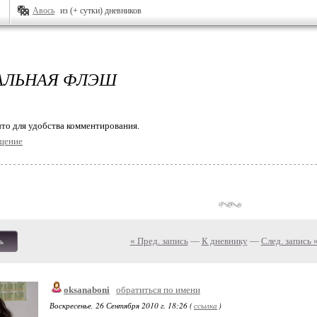
Авось
из (+ сутки) дневников
АЛЬНАЯ ФЛЭШ
то для удобства комментирования.
щение
« Пред. запись
—
К дневнику
—
След. запись 
ь
oksanaboni
обратиться по имени
Воскресенье, 26 Сентября 2010 г. 18:26 (
ссылка
)