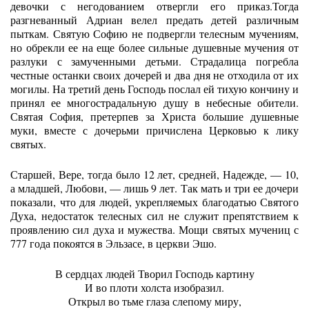
девочки с негодованием отвергли его приказ.Тогда
разгневанный Адриан велел предать детей различным
пыткам. Святую Софию не подвергли телесным мучениям,
но обрекли ее на еще более сильные душевные мучения от
разлуки с замученными детьми. Страдалица погребла
честные останки своих дочерей и два дня не отходила от их
могилы. На третий день Господь послал ей тихую кончину и
принял ее многострадальную душу в небесные обители.
Святая София, претерпев за Христа большие душевные
муки, вместе с дочерьми причислена Церковью к лику
святых.
Старшей, Вере, тогда было 12 лет, средней, Надежде, — 10,
а младшей, Любови, — лишь 9 лет. Так мать и три ее дочери
показали, что для людей, укрепляемых благодатью Святого
Духа, недостаток телесных сил не служит препятствием к
проявлению сил духа и мужества. Мощи святых мучениц с
777 года покоятся в Эльзасе, в церкви Эшо.
В сердцах людей Творил Господь картину
И во плоти холста изобразил.
Открыл во тьме глаза слепому миру,