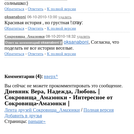
солнышко:)
Обратиться
-
Ответить
-
К полной версии
06-10-2010-13:00
удалить
oksanaboni
Красивая история , но грустная !:cray:
Обратиться
-
Ответить
-
К полной версии
08-10-2010-18:32
удалить
Сокровища_Амазонки
oksanaboni
, Согласна, что
Ответ на комментарий oksanaboni
#
поделать не все истории веселые.
Обратиться
-
Ответить
-
К полной версии
Комментарии (4):
вверх^
Вы сейчас не можете прокомментировать это сообщение.
Дневник Вера, Надежда, Любовь |
Сокровища_Амазонки - Интересное от
Сокровища-Амазонки |
Лента друзей Сокровища_Амазонки
/
Полная версия
Добавить в друзья
Страницы:
раньше»