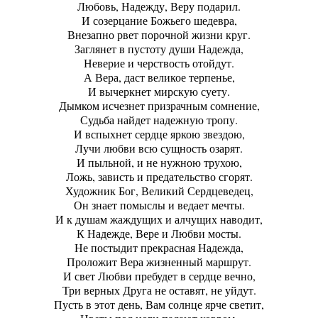
Любовь, Надежду, Веру подарил.
И созерцание Божьего шедевра,
Внезапно рвет порочной жизни круг.
Заглянет в пустоту души Надежда,
Неверие и черствость отойдут.
А Вера, даст великое терпенье,
И вычеркнет мирскую суету.
Дымком исчезнет призрачным сомнение,
Судьба найдет надежную тропу.
И вспыхнет сердце яркою звездою,
Лучи любви всю сущность озарят.
И пыльной, и не нужною трухою,
Ложь, зависть и предательство сгорят.
Художник Бог, Великий Сердцеведец,
Он знает помыслы и ведает мечты.
И к душам жаждущих и алчущих наводит,
К Надежде, Вере и Любви мосты.
Не постыдит прекрасная Надежда,
Проложит Вера жизненный маршрут.
И свет Любви пребудет в сердце вечно,
Три верных Друга не оставят, не уйдут.
Пусть в этот день, Вам солнце ярче светит,