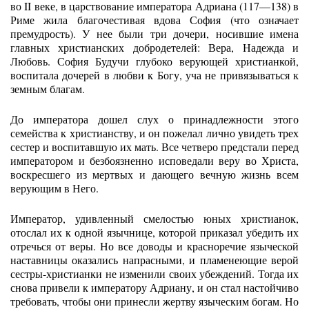
во II веке, в царствование императора Адриана (117—138) в
Риме жила благочестивая вдова София (что означает
премудрость). У нее были три дочери, носившие имена
главных христианских добродетелей: Вера, Надежда и
Любовь. София Будучи глубоко верующей христианкой,
воспитала дочерей в любви к Богу, уча не привязываться к
земным благам.
До императора дошел слух о принадлежности этого
семейства к христианству, и он пожелал лично увидеть трех
сестер и воспитавшую их мать. Все четверо предстали перед
императором и безбоязненно исповедали веру во Христа,
воскресшего из мертвых и дающего вечную жизнь всем
верующим в Него.
Император, удивленный смелостью юных христианок,
отослал их к одной язычнице, которой приказал убедить их
отречься от веры. Но все доводы и красноречие языческой
наставницы оказались напрасными, и пламенеющие верой
сестры-христианки не изменили своих убеждений. Тогда их
снова привели к императору Адриану, и он стал настойчиво
требовать, чтобы они принесли жертву языческим богам. Но