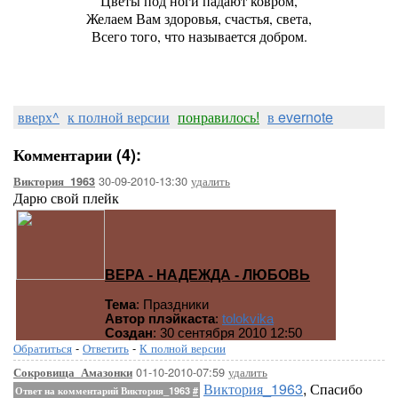
Цветы под ноги падают ковром,
Желаем Вам здоровья, счастья, света,
Всего того, что называется добром.
вверх^
к полной версии
понравилось!
в evernote
Комментарии (4):
30-09-2010-13:30
удалить
Виктория_1963
Дарю свой плейк
ВЕРА - НАДЕЖДА - ЛЮБОВЬ
Тема
: Праздники
Автор плэйкаста
:
tolokvika
Создан
: 30 сентября 2010 12:50
Обратиться
-
Ответить
-
К полной версии
01-10-2010-07:59
удалить
Сокровища_Амазонки
Виктория_1963
, Спасибо
Ответ на комментарий Виктория_1963
#