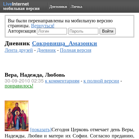
Live
Internet
Дневники
Личка
мобильная версия
Вы были перенаправлены на мобильную версию
страницы.
Вернуться!
Авторизация
Дневник
Сокровища_Амазонки
Лента друзей
-
Дневник
-
Полная версия
Вера, Надежда, Любовь
30-09-2010 02:35
к комментариям
-
к полной версии
-
понравилось!
[показать]
Сегодня Церковь отмечает день Веры,
Надежды, Любви и матери их Софии. Согласно преданию,