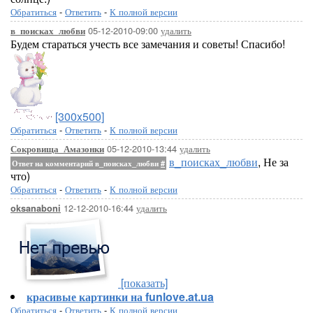
Обратиться
-
Ответить
-
К полной версии
05-12-2010-09:00
удалить
в_поисках_любви
Будем стараться учесть все замечания и советы! Спасибо!
[300x500]
Обратиться
-
Ответить
-
К полной версии
05-12-2010-13:44
удалить
Сокровища_Амазонки
в_поисках_любви
, Не за
Ответ на комментарий в_поисках_любви
#
что)
Обратиться
-
Ответить
-
К полной версии
12-12-2010-16:44
удалить
oksanaboni
[показать]
красивые картинки на funlove.at.ua
Обратиться
-
Ответить
-
К полной версии