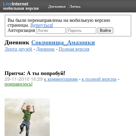
Live
Internet
Дневники
Личка
мобильная версия
Вы были перенаправлены на мобильную версию
страницы.
Вернуться!
Авторизация
Дневник
Сокровища_Амазонки
Лента друзей
-
Дневник
-
Полная версия
Притча: А ты попробуй!
29-11-2010 16:29
к комментариям
-
к полной версии
-
понравилось!