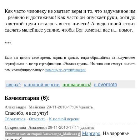
Как часто человеку не хватает веры и то, что задуманное им
- реально и достижимо! Как часто он опускает руки, хотя до
заветной цели осталось всего ничего! А ведь порой стоит
сделать малейшее усилие, чтобы Бог заметил вас и... помог.
****
Если вы цените свое время, нервы и деньги, тогда обращайтесь за получением
сертификата в центр сертификации «Эталон-групп».
Именно они смогут оказать
вам квалифицированную
помощь по сертификации.
вверх^
к полной версии
понравилось!
в evernote
Комментарии (6):
29-11-2010-17:04
удалить
Александра_Майская
Спасибо, я все учту!
Обратиться
-
Ответить
-
К полной версии
29-11-2010-17:11
удалить
Сокровища_Амазонки
Маргаро
, На здоровье
Ответ на комментарий Александра_Майская
#
солнце:)