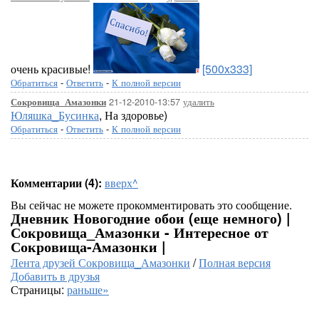
очень красивые!
[500x333]
Обратиться
-
Ответить
-
К полной версии
21-12-2010-13:57
удалить
Сокровища_Амазонки
Юляшка_Бусинка
, На здоровье)
Обратиться
-
Ответить
-
К полной версии
Комментарии (4):
вверх^
Вы сейчас не можете прокомментировать это сообщение.
Дневник Новогодние обои (еще немного) |
Сокровища_Амазонки - Интересное от
Сокровища-Амазонки |
Лента друзей Сокровища_Амазонки
/
Полная версия
Добавить в друзья
Страницы:
раньше»