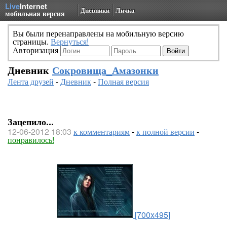
Live
Internet
Дневники
Личка
мобильная версия
Вы были перенаправлены на мобильную версию
страницы.
Вернуться!
Авторизация
Дневник
Сокровища_Амазонки
Лента друзей
-
Дневник
-
Полная версия
Зацепило...
12-06-2012 18:03
к комментариям
-
к полной версии
-
понравилось!
[700x495]