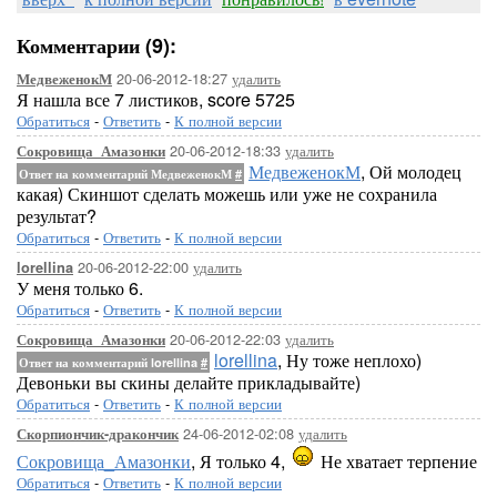
Комментарии (9):
20-06-2012-18:27
удалить
МедвеженокМ
Я нашла все 7 листиков, score 5725
Обратиться
-
Ответить
-
К полной версии
20-06-2012-18:33
удалить
Сокровища_Амазонки
МедвеженокМ
, Ой молодец
Ответ на комментарий МедвеженокМ
#
какая) Скиншот сделать можешь или уже не сохранила
результат?
Обратиться
-
Ответить
-
К полной версии
20-06-2012-22:00
удалить
lorellina
У меня только 6.
Обратиться
-
Ответить
-
К полной версии
20-06-2012-22:03
удалить
Сокровища_Амазонки
lorellina
, Ну тоже неплохо)
Ответ на комментарий lorellina
#
Девоньки вы скины делайте прикладывайте)
Обратиться
-
Ответить
-
К полной версии
24-06-2012-02:08
удалить
Скорпиончик-дракончик
Сокровища_Амазонки
, Я только 4,
Не хватает терпение
Обратиться
-
Ответить
-
К полной версии