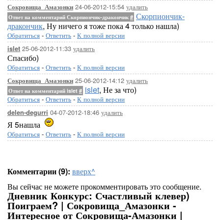
24-06-2012-15:54
удалить
Сокровища_Амазонки
Скорпиончик-
Ответ на комментарий Скорпиончик-дракончик
#
дракончик
, Ну ничего я тоже пока 4 только нашла)
Обратиться
-
Ответить
-
К полной версии
25-06-2012-11:33
удалить
islet
Спасибо)
Обратиться
-
Ответить
-
К полной версии
25-06-2012-14:12
удалить
Сокровища_Амазонки
islet
, Не за что)
Ответ на комментарий islet
#
Обратиться
-
Ответить
-
К полной версии
04-07-2012-18:46
удалить
delen-degurri
Я 5нашла
Обратиться
-
Ответить
-
К полной версии
Комментарии (9):
вверх^
Вы сейчас не можете прокомментировать это сообщение.
Дневник Конкурс: Счастливый клевер)
Поиграем? | Сокровища_Амазонки -
Интересное от Сокровища-Амазонки |