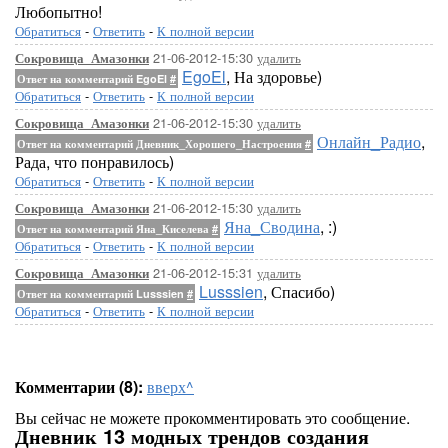
Любопытно!
Обратиться
-
Ответить
-
К полной версии
21-06-2012-15:30
удалить
Сокровища_Амазонки
EgoEl
, На здоровье)
Ответ на комментарий EgoEl
#
Обратиться
-
Ответить
-
К полной версии
21-06-2012-15:30
удалить
Сокровища_Амазонки
Онлайн_Радио
,
Ответ на комментарий Дневник_Хорошего_Настроения
#
Рада, что понравилось)
Обратиться
-
Ответить
-
К полной версии
21-06-2012-15:30
удалить
Сокровища_Амазонки
Яна_Сводина
, :)
Ответ на комментарий Яна_Киселева
#
Обратиться
-
Ответить
-
К полной версии
21-06-2012-15:31
удалить
Сокровища_Амазонки
Lusssien
, Спасибо)
Ответ на комментарий Lusssien
#
Обратиться
-
Ответить
-
К полной версии
Комментарии (8):
вверх^
Вы сейчас не можете прокомментировать это сообщение.
Дневник 13 модных трендов создания