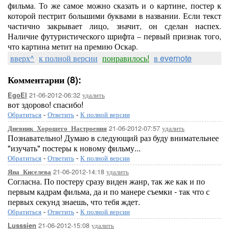
фильма. То же самое можно сказать и о картине, постер к
которой пестрит большими буквами в названии. Если текст
частично закрывает лицо, значит, он сделан наспех.
Наличие футуристического шрифта – первый признак того,
что картина метит на премию Оскар.
вверх^
к полной версии
понравилось!
в evernote
Комментарии (8):
21-06-2012-06:32
удалить
EgoEl
вот здорово! спасибо!
Обратиться
-
Ответить
-
К полной версии
21-06-2012-07:57
удалить
Дневник_Хорошего_Настроения
Познавательно! Думаю в следующий раз буду внимательнее
"изучать" постеры к новому фильму...
Обратиться
-
Ответить
-
К полной версии
21-06-2012-14:18
удалить
Яна_Киселева
Согласна. По постеру сразу виден жанр, так же как и по
первым кадрам фильма, да и по манере съемки - так что с
первых секунд знаешь, что тебя ждет.
Обратиться
-
Ответить
-
К полной версии
21-06-2012-15:08
удалить
Lusssien