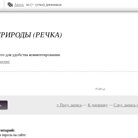
Авось
из (+ сутки) дневников
ПРИРОДЫ (РЕЧКА)
то для удобства комментирования.
щение
« Пред. запись
—
К дневнику
—
След. запись 
ь
ентарий:
 пароль на сайте: