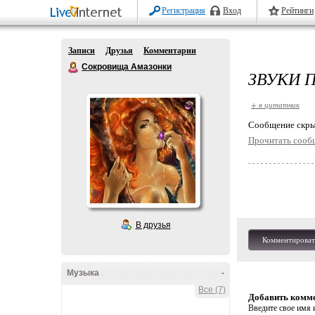
Регистрация
Вход
Рейтинги
Записи
Друзья
Комментарии
Сокровища Амазонки
ЗВУКИ 
+ в цитатник
Cообщение скры
Прочитать сооб
В друзья
Комментироват
Музыка
-
Все (7)
Добавить комм
Введите свое имя и