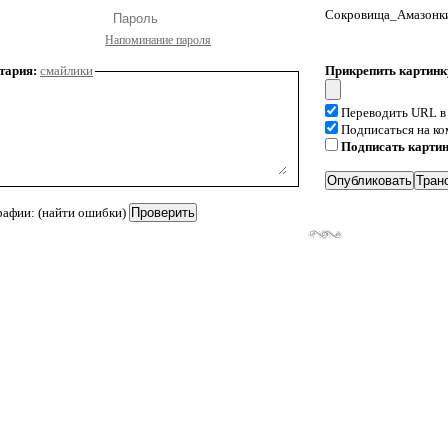
Сокровища_Амазонки 
Напоминание пароля
тария:
смайлики
Прикрепить картинк
Переводить URL в
Подписаться на к
Подписать карти
рафии: (найти ошибки)