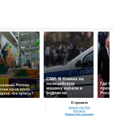
СМИ: В Химках на
полицейскую
Где буд
агазинах России
машину напали и
презид
отаж из-за этого
подожгли.
России
дукта: что купить?
О проекте
Версия для PDA
Контакты
Разместить рекламу