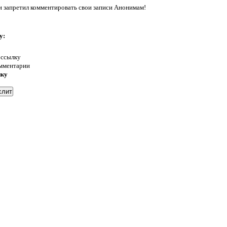
запретил комментировать свои записи Анонимам!
у:
 ссылку
омментарии
нку