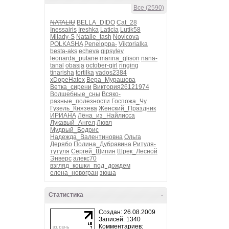
Все (2590)
NATALIU
BELLA_DIDO
Cat_28
Inessairis
Ireshka
Laticia
Lutik58
Milady-S
Natalie_tash
Novicova
POLKASHA
Peneloppa-
Viktorialka
besta-aks
echeva
gipsylev
leonarda_putane
marina_glison
nana-
tanal
obasja
october-girl
ringing
tinarisha
tortilka
vados2384
xDopeHatex
Вера_Мурашова
Ветка_сирени
Виктория26121974
Волшебные_сны
Всяко-
разные_полезности
Госпожа_Чу
Гузель_Князева
Женский_Праздник
ИРИАНА
Лёна_из_Найлисса
Лукавый_Ангел
Лювл
Мудрый_Бодрис
Надежда_Валентиновна
Ольга
Дерябо
Полина_Дубравина
Ритуля-
тутуля
Сергей_Щипин
Шрек_Лесной
Энверс
алекс70
взгляд_кошки_под_дождем
елена_новогран
зюша
Статистика
-
Создан: 26.08.2009
Записей: 1340
Комментариев: