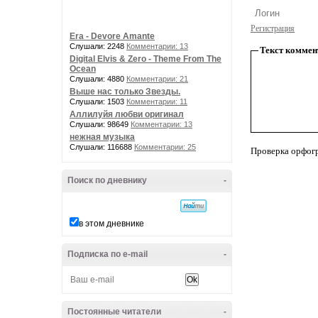
Регистрация
Era - Devore Amante
Слушали: 2248
Комментарии: 13
Текст коммен
Digital Elvis & Zero - Theme From The
Ocean
Слушали: 4880
Комментарии: 21
Выше нас только Звезды.
Слушали: 1503
Комментарии: 11
Аллилуйя любви оригинал
Слушали: 98649
Комментарии: 13
нежная музыка
Слушали: 116688
Комментарии: 25
Проверка орфог
Поиск по дневнику
-
в этом дневнике
Подписка по e-mail
-
Постоянные читатели
-