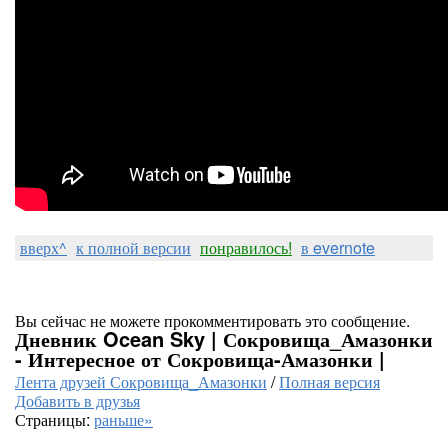
вверх^
к полной версии
понравилось!
в evernote
Вы сейчас не можете прокомментировать это сообщение.
Дневник Ocean Sky | Сокровища_Амазонки
- Интересное от Сокровища-Амазонки |
Лента друзей Сокровища_Амазонки
/
Полная версия
Добавить в друзья
Страницы:
раньше»