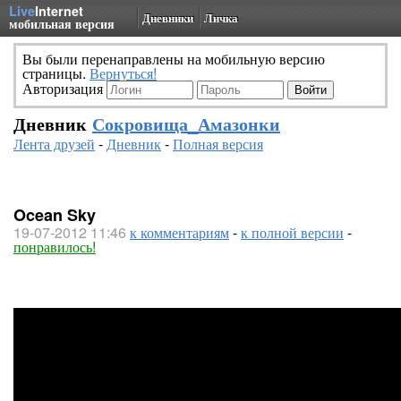
Live
Internet
Дневники
Личка
мобильная версия
Вы были перенаправлены на мобильную версию
страницы.
Вернуться!
Авторизация
Дневник
Сокровища_Амазонки
Лента друзей
-
Дневник
-
Полная версия
Ocean Sky
19-07-2012 11:46
к комментариям
-
к полной версии
-
понравилось!