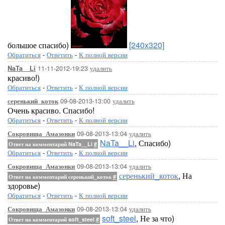
большое спасибо)
[240x320]
Обратиться
-
Ответить
-
К полной версии
11-11-2012-19:23
удалить
NaTa__Li
красиво!)
Обратиться
-
Ответить
-
К полной версии
09-08-2013-13:00
удалить
серенький_коток
Очень красиво. Спасибо!
Обратиться
-
Ответить
-
К полной версии
09-08-2013-13:04
удалить
Сокровища_Амазонки
NaTa__Li
, Спасибо)
Ответ на комментарий NaTa__Li
#
Обратиться
-
Ответить
-
К полной версии
09-08-2013-13:04
удалить
Сокровища_Амазонки
серенький_коток
, На
Ответ на комментарий серенький_коток
#
здоровье)
Обратиться
-
Ответить
-
К полной версии
09-08-2013-13:04
удалить
Сокровища_Амазонки
soft_steel
, Не за что)
Ответ на комментарий soft_steel
#