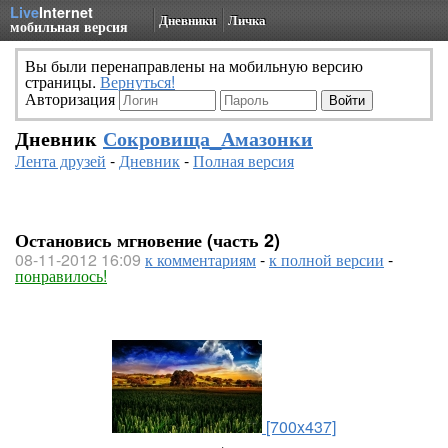
Live
Internet
Дневники
Личка
мобильная версия
Вы были перенаправлены на мобильную версию
страницы.
Вернуться!
Авторизация
Дневник
Сокровища_Амазонки
Лента друзей
-
Дневник
-
Полная версия
Остановись мгновение (часть 2)
08-11-2012 16:09
к комментариям
-
к полной версии
-
понравилось!
[700x437]