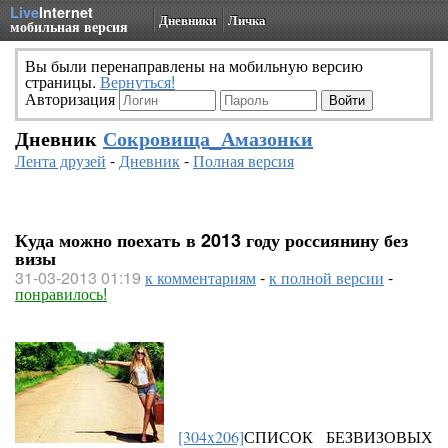
Live
Internet
Дневники
Личка
мобильная версия
Вы были перенаправлены на мобильную версию
страницы.
Вернуться!
Авторизация
Дневник
Сокровища_Амазонки
Лента друзей
-
Дневник
-
Полная версия
Куда можно поехать в 2013 году россиянину без
визы
31-03-2013 01:19
к комментариям
-
к полной версии
-
понравилось!
[304x206]
СПИСОК БЕЗВИЗОВЫХ