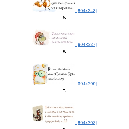
[604x248]
5.
[604x237]
6.
[604x309]
7.
[604x302]