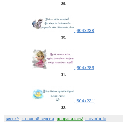
29.
[604x238]
30.
[604x286]
31.
[604x231]
32.
вверх^
к полной версии
понравилось!
в evernote