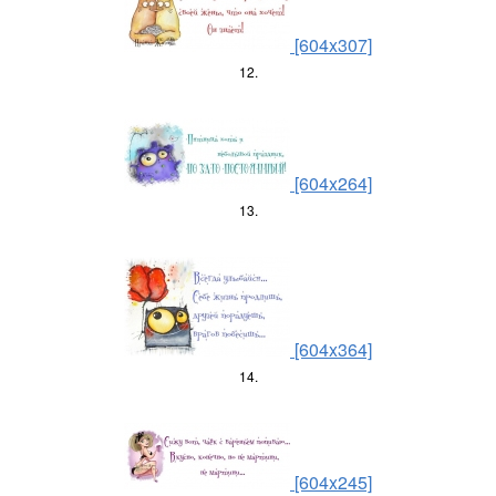
[604x307]
12.
[604x264]
13.
[604x364]
14.
[604x245]