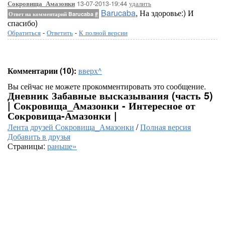
13-07-2013-19:44
удалить
Сокровища_Амазонки
Barucaba
, На здоровье:) И
Ответ на комментарий Barucaba
#
спасибо)
Обратиться
-
Ответить
-
К полной версии
Комментарии (10):
вверх^
Вы сейчас не можете прокомментировать это сообщение.
Дневник Забавные высказывания (часть 5)
| Сокровища_Амазонки - Интересное от
Сокровища-Амазонки |
Лента друзей Сокровища_Амазонки
/
Полная версия
Добавить в друзья
Страницы:
раньше»