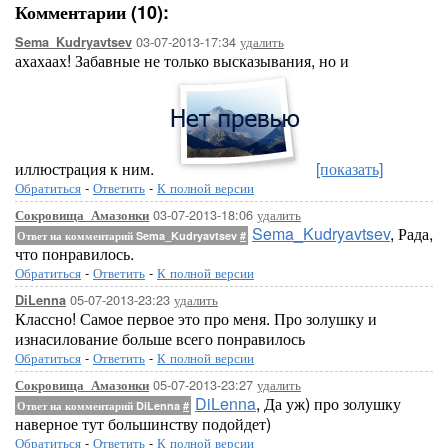
Комментарии (10):
03-07-2013-17:34
удалить
Sema_Kudryavtsev
ахахаах! Забавные не только высказывания, но и
иллюстрация к ним.
[показать]
Обратиться
-
Ответить
-
К полной версии
03-07-2013-18:06
удалить
Сокровища_Амазонки
Sema_Kudryavtsev
, Рада,
Ответ на комментарий Sema_Kudryavtsev
#
что понравилось.
Обратиться
-
Ответить
-
К полной версии
05-07-2013-23:23
удалить
DiLenna
Классно! Самое первое это про меня. Про золушку и
изнасилование больше всего понравилось
Обратиться
-
Ответить
-
К полной версии
05-07-2013-23:27
удалить
Сокровища_Амазонки
DiLenna
, Да уж) про золушку
Ответ на комментарий DiLenna
#
наверное тут большинству подойдет)
Обратиться
-
Ответить
-
К полной версии