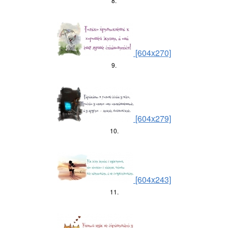
8.
[604x270]
9.
[604x279]
10.
[604x243]
11.