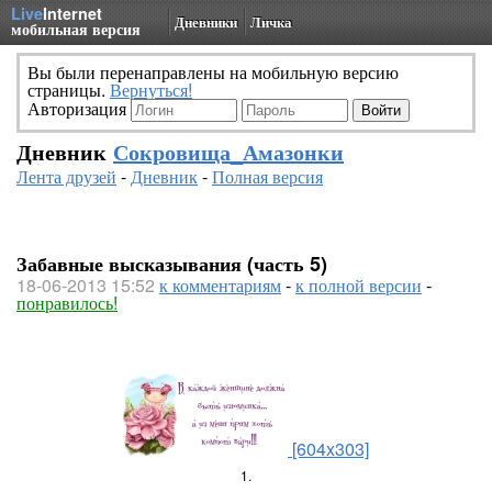
Live
Internet
Дневники
Личка
мобильная версия
Вы были перенаправлены на мобильную версию
страницы.
Вернуться!
Авторизация
Дневник
Сокровища_Амазонки
Лента друзей
-
Дневник
-
Полная версия
Забавные высказывания (часть 5)
18-06-2013 15:52
к комментариям
-
к полной версии
-
понравилось!
[604x303]
1.