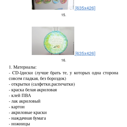
[635x426]
15.
[635x426]
16.
1. Материалы:
- CD-lдиски (лучше брать те, у которых одна сторона
совсем гладкая, без бороздок)
- открытки (салфетки,распечатки)
- краска белая акриловая
- клей ПВА
- лак акриловый
- картон
- акриловые краски
- наждачная бумага
- ножницы