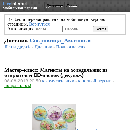
Live
Internet
Дневники
Личка
мобильная версия
Вы были перенаправлены на мобильную версию
страницы.
Вернуться!
Авторизация
Дневник
Сокровища_Амазонки
Лента друзей
-
Дневник
-
Полная версия
Мастер-класс: Магниты на холодильник из
открыток и CD-дисков (декупаж)
08-08-2013 20:50
к комментариям
-
к полной версии
-
понравилось!