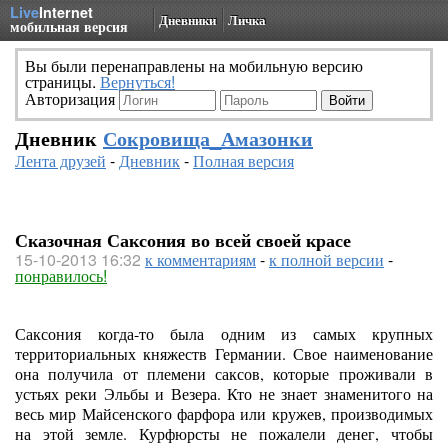
Live
Internet
Дневники
Личка
мобильная версия
Вы были перенаправлены на мобильную версию
страницы.
Вернуться!
Авторизация
Дневник
Сокровища_Амазонки
Лента друзей
-
Дневник
-
Полная версия
Сказочная Саксония во всей своей красе
15-10-2013 16:32
к комментариям
-
к полной версии
-
понравилось!
Саксония когда-то была одним из самых крупных
территориальных княжеств Германии. Свое наименование
она получила от племени саксов, которые проживали в
устьях реки Эльбы и Везера. Кто не знает знаменитого на
весь мир Майсенского фарфора или кружев, производимых
на этой земле. Курфюрсты не пожалели денег, чтобы