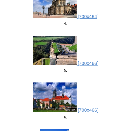
[700x464]
4.
[700x466]
5.
[700x466]
6.