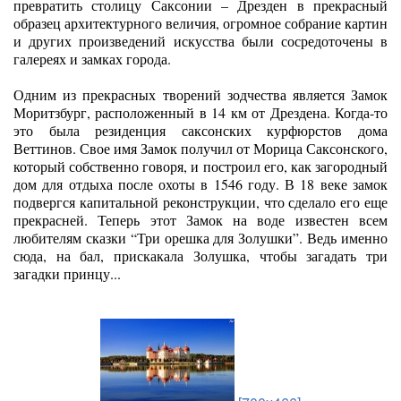
превратить столицу Саксонии – Дрезден в прекрасный
образец архитектурного величия, огромное собрание картин
и других произведений искусства были сосредоточены в
галереях и замках города.
Одним из прекрасных творений зодчества является Замок
Моритзбург, расположенный в 14 км от Дрездена. Когда-то
это была резиденция саксонских курфюрстов дома
Веттинов. Свое имя Замок получил от Морица Саксонского,
который собственно говоря, и построил его, как загородный
дом для отдыха после охоты в 1546 году. В 18 веке замок
подвергся капитальной реконструкции, что сделало его еще
прекрасней. Теперь этот Замок на воде известен всем
любителям сказки “Три орешка для Золушки”. Ведь именно
сюда, на бал, прискакала Золушка, чтобы загадать три
загадки принцу...