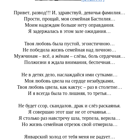
Привет, развод!!! И, здравствуй, девичья фамилия…
Прости, прощай, моя семейная Бастилия…
Моим надеждам больше нету оправдания.
Я задержалась в этом зале ожидания…
Твоя любовь была пустой, эгоистичною…
Не победила жизнь семейная над личною…
Мужчинам – всё, а жёнам – слёзы, боль сердечная…
Полжизни я ждала внимания, беспечная…
Не в детях дело, наслаждайся ими сутками…
Моя любовь цвела на сердце незабудками,
Твоя любовь цвела, как кактус – раз в столетие…
И я всегда была то лишняя, то третья…
Не будет ссор, скандалов, драк и слёз раскаянья.
Я совершаю этот шаг не от отчаянья…
Я столько раз навстречу шла, терпела, верила…
Но жизнь семейная отрезок свой отмерила…
Январский холод от тебя меня не радует…