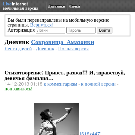
Live
Internet
Дневники
Личка
мобильная версия
Вы были перенаправлены на мобильную версию
страницы.
Вернуться!
Авторизация
Дневник
Сокровища_Амазонки
Лента друзей
-
Дневник
-
Полная версия
Стихотворение: Привет, развод!!! И, здравствуй,
девичья фамилия…
14-12-2013 01:18
к комментариям
-
к полной версии
-
понравилось!
[618x447]