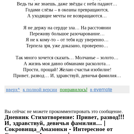
Ведь ты же знаешь, даже звёзды с неба падают…
Годами слёзы – в океаны превращаются,
А уходящие мечты не возвращаются…
Я не держу на сердце зла… На расстоянии
Переживу большое разочарование…
Я не к кому-то – от тебя иду уверенно…
Терпела зря, уже доказано, проверено…
Так много хочется сказать… Молчанье – золото…
А жизнь моя давно обманами расколота…
Прости, прощай! Желаю счастья изобилие!
Привет, развод… И, здравствуй, девичья фамилия…
вверх^
к полной версии
понравилось!
в evernote
Вы сейчас не можете прокомментировать это сообщение.
Дневник Стихотворение: Привет, развод!!!
И, здравствуй, девичья фамилия… |
Сокровища_Амазонки - Интересное от