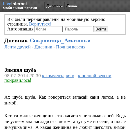
Live
Internet
Дневники
Личка
мобильная версия
Вы были перенаправлены на мобильную версию
страницы.
Вернуться!
Авторизация
Дневник
Сокровища_Амазонки
Лента друзей
-
Дневник
-
Полная версия
Зимняя шуба
08-07-2014 20:30
к комментариям
-
к полной версии
-
понравилось!
Ах шуба шуба. Как говориться запасай сани летом, а не
зимой.
Кстати милые женщины - это касается не только саней. Ведь
не успеем мы насладиться летом, а тут уже и осень, а после
зимушка-зима. А какая женщина не любит щеголять зимой