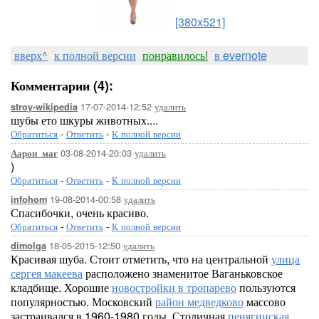
[380x521]
вверх^
к полной версии
понравилось!
в evernote
Комментарии (4):
17-07-2014-12:52
удалить
stroy-wikipedia
шубы ето шкуры животных....
Обратиться
-
Ответить
-
К полной версии
03-08-2014-20:03
удалить
Аарон_маг
)
Обратиться
-
Ответить
-
К полной версии
19-08-2014-00:58
удалить
infohom
Спасибочки, очень красиво.
Обратиться
-
Ответить
-
К полной версии
18-05-2015-12:50
удалить
dimolga
Красивая шуба. Стоит отметить, что на центральной
улица
сергея макеева
расположено знаменитое Ваганьковское
кладбище. Хорошие
новостройки в тропарево
пользуются
популярностью. Московский
район медведково
массово
застраивался в 1960-1980 годы. Столичная
пенягинская