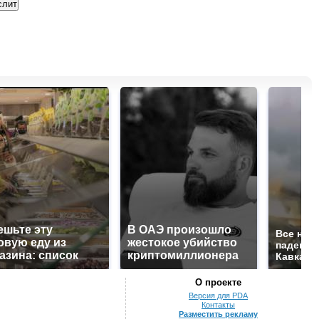
ешьте эту
В ОАЭ произошло
Все нов
овую еду из
жестокое убийство
падению
азина: список
криптомиллионера
Кавказе:
О проекте
Версия для PDA
Контакты
Разместить рекламу