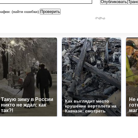
рафии: (найти ошибки)
Такую зиму в России
Не 
Как выглядит место
никто не ждал: как
гот
крушение вертолета на
так?!
маг
Кавказе: смотреть