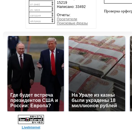
15219
Написано: 33492
Проверка орфог
Отчеты:
Посетители
Поисковые фразы
Где будет встреча
На Урале из казны
президентов США и
были украдены 18
России: Европа?
миллионов рублей
LiveInternet