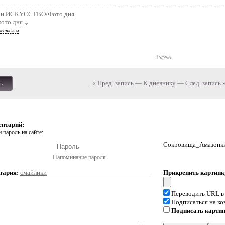
и ИСКУССТВО/Фото дня
фото дня
ователям
« Пред. запись
—
К дневнику
—
След. запись 
ь
ентарий:
 пароль на сайте:
Сокровища_Амазонки 
Напоминание пароля
тария:
смайлики
Прикрепить картинк
Переводить URL в
Подписаться на к
Подписать карти