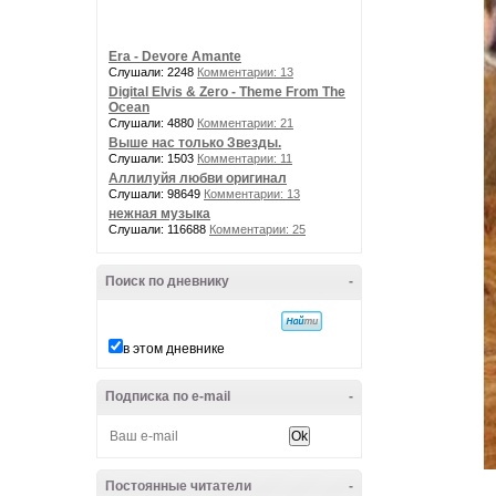
Era - Devore Amante
Слушали: 2248
Комментарии: 13
Digital Elvis & Zero - Theme From The
Ocean
Слушали: 4880
Комментарии: 21
Выше нас только Звезды.
Слушали: 1503
Комментарии: 11
Аллилуйя любви оригинал
Слушали: 98649
Комментарии: 13
нежная музыка
Слушали: 116688
Комментарии: 25
Поиск по дневнику
-
в этом дневнике
Подписка по e-mail
-
Постоянные читатели
-