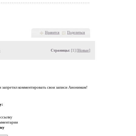
Нравится
Поделиться
»
Страницы:
[1] [
Новые
]
запретил комментировать свои записи Анонимам!
у:
 ссылку
омментарии
нку