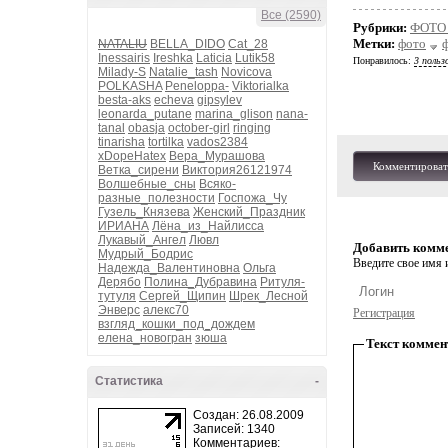
Все (2590)
Рубрики:
ФОТО 
Метки:
фото
NATALIU
BELLA_DIDO
Cat_28
Inessairis
Ireshka
Laticia
Lutik58
Понравилось:
3 польз
Milady-S
Natalie_tash
Novicova
POLKASHA
Peneloppa-
Viktorialka
besta-aks
echeva
gipsylev
leonarda_putane
marina_glison
nana-
tanal
obasja
october-girl
ringing
tinarisha
tortilka
vados2384
xDopeHatex
Вера_Мурашова
Комментироват
Ветка_сирени
Виктория26121974
Волшебные_сны
Всяко-
разные_полезности
Госпожа_Чу
Гузель_Князева
Женский_Праздник
ИРИАНА
Лёна_из_Найлисса
Лукавый_Ангел
Лювл
Добавить комм
Мудрый_Бодрис
Введите свое имя и
Надежда_Валентиновна
Ольга
Дерябо
Полина_Дубравина
Ритуля-
тутуля
Сергей_Щипин
Шрек_Лесной
Энверс
алекс70
Регистрация
взгляд_кошки_под_дождем
елена_новогран
зюша
Текст коммен
Статистика
-
Создан: 26.08.2009
Записей: 1340
Комментариев: