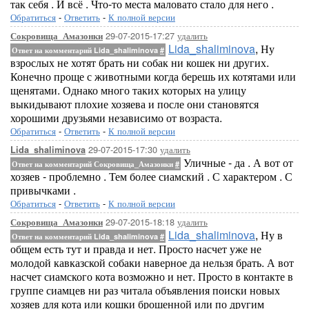
так себя . И всё . Что-то места маловато стало для него .
Обратиться
-
Ответить
-
К полной версии
29-07-2015-17:27
удалить
Сокровища_Амазонки
Lida_shaliminova
, Ну
Ответ на комментарий Lida_shaliminova
#
взрослых не хотят брать ни собак ни кошек ни других.
Конечно проще с животными когда берешь их котятами или
щенятами. Однако много таких которых на улицу
выкидывают плохие хозяева и после они становятся
хорошими друзьями независимо от возраста.
Обратиться
-
Ответить
-
К полной версии
29-07-2015-17:30
удалить
Lida_shaliminova
Уличные - да . А вот от
Ответ на комментарий Сокровища_Амазонки
#
хозяев - проблемно . Тем более сиамский . С характером . С
привычками .
Обратиться
-
Ответить
-
К полной версии
29-07-2015-18:18
удалить
Сокровища_Амазонки
Lida_shaliminova
, Ну в
Ответ на комментарий Lida_shaliminova
#
общем есть тут и правда и нет. Просто насчет уже не
молодой кавказской собаки наверное да нельзя брать. А вот
насчет сиамского кота возможно и нет. Просто в контакте в
группе сиамцев ни раз читала объявления поиски новых
хозяев для кота или кошки брошенной или по другим