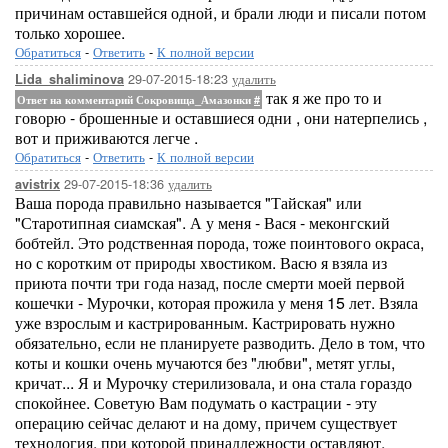
причинам оставшейся одной, и брали люди и писали потом
только хорошее.
Обратиться
-
Ответить
-
К полной версии
29-07-2015-18:23
удалить
Lida_shaliminova
так я же про то и
Ответ на комментарий Сокровища_Амазонки
#
говорю - брошенные и оставшиеся одни , они натерпелись ,
вот и приживаются легче .
Обратиться
-
Ответить
-
К полной версии
29-07-2015-18:36
удалить
avistrix
Ваша порода правильно называется "Тайская" или
"Старотипная сиамская". А у меня - Вася - меконгский
бобтейл. Это родственная порода, тоже поинтового окраса,
но с коротким от природы хвостиком. Васю я взяла из
приюта почти три года назад, после смерти моей первой
кошечки - Мурочки, которая прожила у меня 15 лет. Взяла
уже взрослым и кастрированным. Кастрировать нужно
обязательно, если не планируете разводить. Дело в том, что
коты и кошки очень мучаются без "любви", метят углы,
кричат... Я и Мурочку стерилизовала, и она стала гораздо
спокойнее. Советую Вам подумать о кастрации - эту
операцию сейчас делают и на дому, причем существует
технология, при которой принадлежности оставляют,