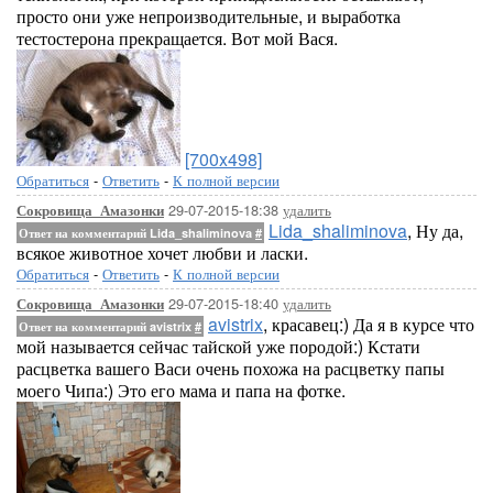
просто они уже непроизводительные, и выработка
тестостерона прекращается. Вот мой Вася.
[700x498]
Обратиться
-
Ответить
-
К полной версии
29-07-2015-18:38
удалить
Сокровища_Амазонки
Lida_shaliminova
, Ну да,
Ответ на комментарий Lida_shaliminova
#
всякое животное хочет любви и ласки.
Обратиться
-
Ответить
-
К полной версии
29-07-2015-18:40
удалить
Сокровища_Амазонки
avistrix
, красавец:) Да я в курсе что
Ответ на комментарий avistrix
#
мой называется сейчас тайской уже породой:) Кстати
расцветка вашего Васи очень похожа на расцветку папы
моего Чипа:) Это его мама и папа на фотке.