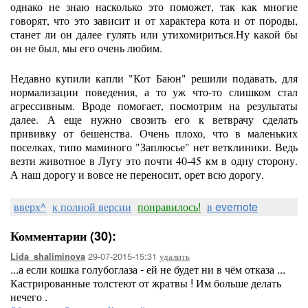
однако не знаю насколько это поможет, так как многие
говорят, что это зависит и от характера кота и от породы,
станет ли он далее гулять или утихомириться.Ну какой бы
он не был, мы его очень любим.
Недавно купили капли "Кот Баюн" решили подавать, для
нормализации поведения, а то уж что-то слишком стал
агрессивным. Вроде помогает, посмотрим на результаты
далее. А еще нужно свозить его к ветврачу сделать
прививку от бешенства. Очень плохо, что в маленьких
поселках, типо маминого "Заплюсье" нет ветклиники. Ведь
везти животное в Лугу это почти 40-45 км в одну сторону.
А наш дорогу и вовсе не переносит, орет всю дорогу.
вверх^
к полной версии
понравилось!
в evernote
Комментарии (30):
29-07-2015-15:31
удалить
Lida_shaliminova
...а если кошка голубоглаза - ей не будет ни в чём отказа ...
Кастрированные толстеют от жратвы ! Им больше делать
нечего .