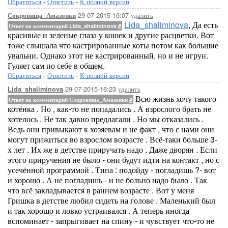
Обратиться
-
Ответить
-
К полной версии
29-07-2015-16:07
удалить
Сокровища_Амазонки
Lida_shaliminova
, Да есть
Ответ на комментарий Lida_shaliminova
#
красивые и зеленые глаза у кошек и другие расцветки. Вот
тоже слышала что кастрированные коты потом как большие
увальни. Однако этот не кастрированный, но и не игрун.
Гуляет сам по себе в общем.
Обратиться
-
Ответить
-
К полной версии
29-07-2015-16:23
удалить
Lida_shaliminova
Всю жизнь хочу такого
Ответ на комментарий Сокровища_Амазонки
#
котёнка . Но , как-то не попадались . А взрослого брать не
хотелось . Не так давно предлагали . Но мы отказались .
Ведь они привыкают к хозяевам и не факт , что с нами они
могут прижиться во взрослом возрасте . Всё-таки больше 3-
х лет . Их же в детстве приручать надо . Даже дворян . Если
этого приручения не было - они будут идти на контакт , но с
усечённой программой . Типа : подойду - погладишь ?- вот
и хорошо . А не погладишь - и не больно надо было . Так
что всё закладывается в раннем возрасте . Вот у меня
Гришка в детстве любил сидеть на голове . Маленький был
и так хорошо и ловко устраивался . А теперь иногда
вспоминает - запрыгивает на спину - и чувствует что-то не