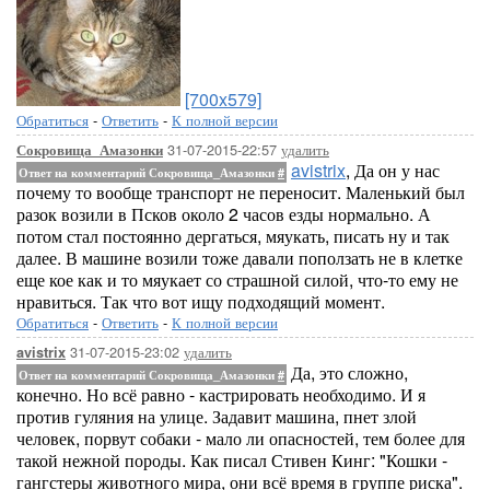
[700x579]
Обратиться
-
Ответить
-
К полной версии
31-07-2015-22:57
удалить
Сокровища_Амазонки
avistrix
, Да он у нас
Ответ на комментарий Сокровища_Амазонки
#
почему то вообще транспорт не переносит. Маленький был
разок возили в Псков около 2 часов езды нормально. А
потом стал постоянно дергаться, мяукать, писать ну и так
далее. В машине возили тоже давали поползать не в клетке
еще кое как и то мяукает со страшной силой, что-то ему не
нравиться. Так что вот ищу подходящий момент.
Обратиться
-
Ответить
-
К полной версии
31-07-2015-23:02
удалить
avistrix
Да, это сложно,
Ответ на комментарий Сокровища_Амазонки
#
конечно. Но всё равно - кастрировать необходимо. И я
против гуляния на улице. Задавит машина, пнет злой
человек, порвут собаки - мало ли опасностей, тем более для
такой нежной породы. Как писал Стивен Кинг: "Кошки -
гангстеры животного мира, они всё время в группе риска".