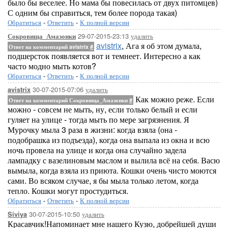
было бы веселее. Но мама бы повесилась от двух питомцев)
С одним бы справиться, тем более порода такая)
Обратиться
-
Ответить
-
К полной версии
29-07-2015-23:13
удалить
Сокровища_Амазонки
avistrix
, Ага я об этом думала,
Ответ на комментарий avistrix
#
подшерсток появляется вот и темнеет. Интересно а как
часто модно мыть котов?
Обратиться
-
Ответить
-
К полной версии
30-07-2015-07:06
удалить
avistrix
Как можно реже. Если
Ответ на комментарий Сокровища_Амазонки
#
можно - совсем не мыть, ну, если только белый и если
гуляет на улице - тогда мыть по мере загрязнения. Я
Мурочку мыла 3 раза в жизни: когда взяла (она -
подобрашка из подъезда), когда она выпала из окна и всю
ночь провела на улице и когда она случайно задела
лампадку с вазелиновым маслом и вылила всё на себя. Васю
вымыла, когда взяла из приюта. Кошки очень чисто моются
сами. Во всяком случае, я бы мыла только летом, когда
тепло. Кошки могут простудиться.
Обратиться
-
Ответить
-
К полной версии
30-07-2015-10:50
удалить
Siviya
Красавчик!Напоминает мне нашего Кузю, добрейшей души