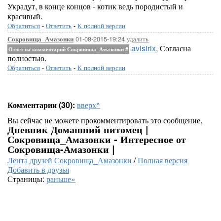
Украдут, в конце концов - котик ведь породистый и
красивый.
Обратиться
-
Ответить
-
К полной версии
01-08-2015-19:24
удалить
Сокровища_Амазонки
avistrix
, Согласна
Ответ на комментарий Сокровища_Амазонки
#
полностью.
Обратиться
-
Ответить
-
К полной версии
Комментарии (30):
вверх^
Вы сейчас не можете прокомментировать это сообщение.
Дневник Домашний питомец |
Сокровища_Амазонки - Интересное от
Сокровища-Амазонки |
Лента друзей Сокровища_Амазонки
/
Полная версия
Добавить в друзья
Страницы:
раньше»