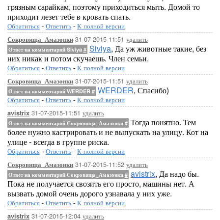
грязным сарайкам, поэтому приходиться мыть. Домой то
приходит лезет тебе в кровать спать.
Обратиться
-
Ответить
-
К полной версии
31-07-2015-11:51
удалить
Сокровища_Амазонки
Siviya
, Да уж животные такие, без
Ответ на комментарий Siviya
#
них никак и потом скучаешь. Член семьи.
Обратиться
-
Ответить
-
К полной версии
31-07-2015-11:51
удалить
Сокровища_Амазонки
WERDER
, Спасибо)
Ответ на комментарий WERDER
#
Обратиться
-
Ответить
-
К полной версии
31-07-2015-11:51
удалить
avistrix
Тогда понятно. Тем
Ответ на комментарий Сокровища_Амазонки
#
более нужно кастрировать и не выпускать на улицу. Кот на
улице - всегда в группе риска.
Обратиться
-
Ответить
-
К полной версии
31-07-2015-11:52
удалить
Сокровища_Амазонки
avistrix
, Да надо бы.
Ответ на комментарий Сокровища_Амазонки
#
Пока не получается свозить его просто, машины нет. А
вызвать домой очень дорого узнавала у них уже.
Обратиться
-
Ответить
-
К полной версии
31-07-2015-12:04
удалить
avistrix