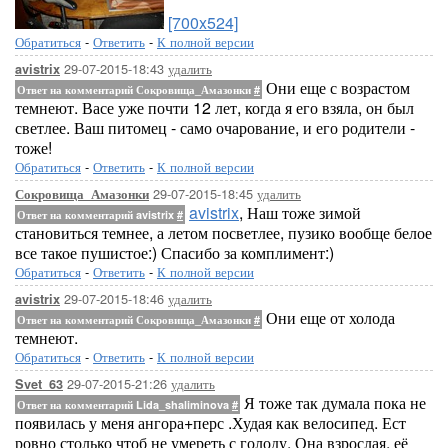
[700x524]
Обратиться
-
Ответить
-
К полной версии
29-07-2015-18:43
удалить
avistrix
Они еще с возрастом
Ответ на комментарий Сокровища_Амазонки
#
темнеют. Васе уже почти 12 лет, когда я его взяла, он был
светлее. Ваш питомец - само очарование, и его родители -
тоже!
Обратиться
-
Ответить
-
К полной версии
29-07-2015-18:45
удалить
Сокровища_Амазонки
avistrix
, Наш тоже зимой
Ответ на комментарий avistrix
#
становиться темнее, а летом посветлее, пузико вообще белое
все такое пушистое:) Спасибо за комплимент:)
Обратиться
-
Ответить
-
К полной версии
29-07-2015-18:46
удалить
avistrix
Они еще от холода
Ответ на комментарий Сокровища_Амазонки
#
темнеют.
Обратиться
-
Ответить
-
К полной версии
29-07-2015-21:26
удалить
Svet_63
Я тоже так думала пока не
Ответ на комментарий Lida_shaliminova
#
появилась у меня ангора+перс .Худая как велосипед. Ест
ровно столько чтоб не умереть с голоду. Она взрослая, её