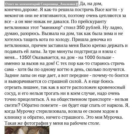
Да, на дом,
Ответ на комментарий Сокровища_Амазонки
#
конечно,дороже. Я как-то решила постричь Васе когти - у
меконгов они не втягиваются, поэтому очень цепляются за
все - а он мне никак не давался. По прейскуранту
ветклиники этот "маникюр" стоил 350 рублей. Ну ладно,
думаю, разорюсь. Вызвала на дом, так как была зима и не
хотелось тащить кота по холоду. Пришла девочка из
ветклиники, причем заставила меня Васю крепко держать и
подавать ей лапы. За три минуты подстригда и взяла с
меня... 1350! Оказывается, на дом - на 1000 больше -
именно за вызов на дом! С тех пор как-то стараюсь стричь
сама - хотя бы по одному когтю в день, сколько получится.
Задние лапы он еще дает, а вот передние - почему-то боится
и выворачивается со страшной силой. А я еще боюсь
отрезать лишнее, так как в когте расположен кровеносный
сосуд, и его нельзя трогать ни в коем случае, надо очень
точно прицелиться. А на общественном транспорте - нельзя
свезти? Обратно повезете - он будет еще спать от наркоза. Я,
когда Мурочку стерилизовала, возила ее своим ходом в
клинику и обратно, ничего страшного. Это моя Мурочка.
Такая же фотография у меня на рабочем столе.