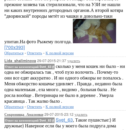
прежние хозяева так стерилизовали, что на УЗИ не нашли
ни каких внутренних детородных органов.А второй котяра
"дворянской" породы метёт из чашки и довольно-таки
упитан.На фото Рыжему полгода.
[700x393]
Обратиться
-
Ответить
-
К полной версии
29-07-2015-21:37
удалить
Lida_shaliminova
сколько у меня кошек ни было - ни
Ответ на комментарий Svet_63
#
одна не обжиралась так , чтоб пузо волочить . Почему-то
они все едят аккуратно . И ни одного обжоры не попалось .
Меня обжорство кошачье удивляет . Правда , недавно была
одна маленькая , ела много , видимо , больная была . Не
росла вообще . Ветеринара не было в деревне . Умерла
красавица . Так жалко было .
Обратиться
-
Ответить
-
К полной версии
29-07-2015-23:12
удалить
Сокровища_Амазонки
Svet_63
, Такие пушистые:) И
Ответ на комментарий Svet_63
#
дружные) Наверное если бы у моего была подруга дома