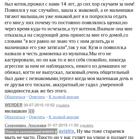
был котик,прожил с нами 14 лет, до сих пор скучаем за ним!
Появился у нас случайно, зашла к знакомой, а ее мальчишки
тягают малыша,он уже никакой,вот я и попросила отдать
его мне,у них почему-то постоянно появлялись щенки,но
через время куда-то исчезали,а тут котенок.Вначале она мне
отказала,а на следующий день принесла мне его домой,со
словами "я все равно не знаю что с ним делать,да и
мальчишки его уже затягали",так у нас Кузя и появился,а
назвали в честь домовенка из мультика.Мы его не
кастрировали, но он как то и вел себя спокойно, никогда
агрессии за ним не наблюдалось, никого из домашних не
обижал, когти не выпускал, ласковый,очень общительный
был даже с незнакомыми,терпел когда моя маленькая дочь и
ее друзья его тискали, аккуратный,не гадил ,умеренной
шкодивости,как же без этого.
Обратиться
-
Ответить
-
К полной версии
30-07-2015-10:52
удалить
WERDER
милашкин ))))
Обратиться
-
Ответить
-
К полной версии
31-07-2015-11:50
удалить
Сокровища_Амазонки
avistrix
, Ну мы тоже стараемся
Ответ на комментарий avistrix
#
мыть не часто. Просто он у нас гуляет на улице и ползает по