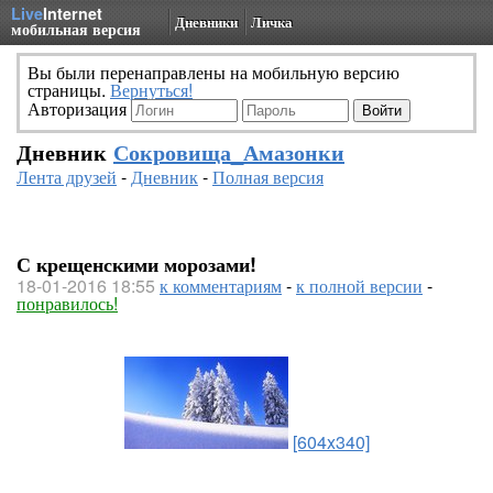
Live
Internet
Дневники
Личка
мобильная версия
Вы были перенаправлены на мобильную версию
страницы.
Вернуться!
Авторизация
Дневник
Сокровища_Амазонки
Лента друзей
-
Дневник
-
Полная версия
С крещенскими морозами!
18-01-2016 18:55
к комментариям
-
к полной версии
-
понравилось!
[604x340]