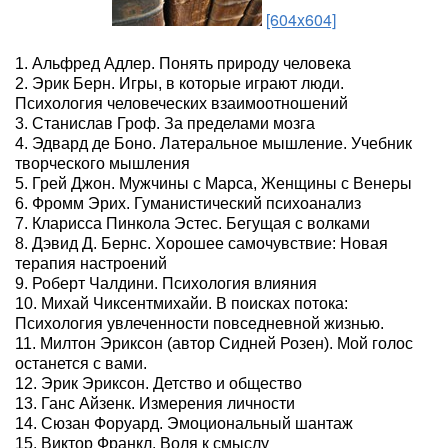
[604x604]
1. Альфред Адлер. Понять природу человека
2. Эрик Берн. Игры, в которые играют люди.
Психология человеческих взаимоотношений
3. Станислав Гроф. За пределами мозга
4. Эдвард де Боно. Латеральное мышление. Учебник
творческого мышления
5. Грей Джон. Мужчины с Марса, Женщины с Венеры
6. Фромм Эрих. Гуманистический психоанализ
7. Кларисса Пинкола Эстес. Бегущая с волками
8. Дэвид Д. Бернс. Хорошее самочувствие: Новая
терапия настроений
9. Роберт Чалдини. Психология влияния
10. Михай Чиксентмихайи. В поисках потока:
Психология увлеченности повседневной жизнью.
11. Милтон Эриксон (автор Сидней Розен). Мой голос
останется с вами.
12. Эрик Эриксон. Детство и общество
13. Ганс Айзенк. Измерения личности
14. Сюзан Форуард. Эмоциональный шантаж
15. Виктор Франкл. Воля к смыслу