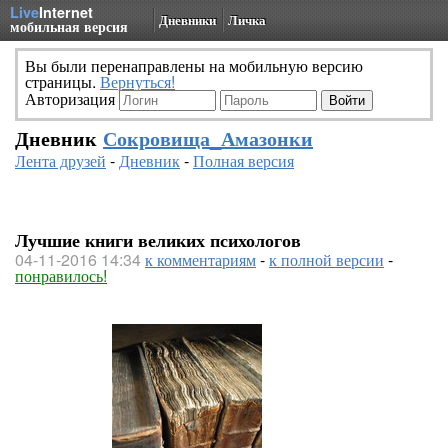
Live
Internet
Дневники
Личка
мобильная версия
Вы были перенаправлены на мобильную версию
страницы.
Вернуться!
Авторизация
Дневник
Сокровища_Амазонки
Лента друзей
-
Дневник
-
Полная версия
Лучшие книги великих психологов
04-11-2016 14:34
к комментариям
-
к полной версии
-
понравилось!