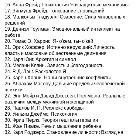
16. Анна Фрейд. Психология Я и защитные механизмы
17. Зигмунд Фрейд. Толкование сновидений
18. Малкольм Гладуэлл. Озарение: Сила мгновенных
решений
19. Дениэл Гоулман. Эмоциональный интеллект на
работе
20. Томас Э. Харрис. Я- о'кем, ты- о'кей
21. Эрик Хоффер. Истинно верующий: Личность,
власть и массовые общественные движения
22. Карл Юнг. Архетип и символ
23. Мелани Кляйн. Зависть и благодарность
24. Р. Д. Лэнг. Расколотое Я
25. Карен Хорни. Наши внутренние конфликты
26. Абрахам Маслоу. Дальние пределы человеческой
психики
27. Энн Мойр и Дэвид Джессел. Пол мозга: Реальные
различия между мужчиной и женщиной
28. Павлов И. П. Рефлекс свободы
29. Уильям Джеймс. Психология
30. Фриц Перлз. Теория гештальттерапии
31. Жан Пиаже. Речь и мышление ребенка
32. Карл Роджерс. Становление личности: Взгляд на