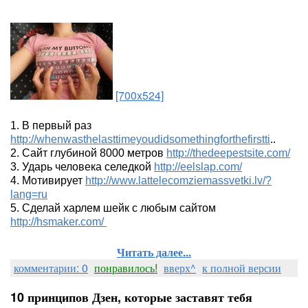
[700x524]
1. В первый раз
http://whenwasthelasttimeyoudidsomethingforthefirstti
..
2. Сайт глубиной 8000 метров
http://thedeepestsite.com/
3. Ударь человека селедкой
http://eelslap.com/
4. Мотивирует
http://www.lattelecomziemassvetki.lv/?
lang=ru
5. Сделай харлем шейк с любым сайтом
http://hsmaker.com/
Читать далее...
комментарии: 0
понравилось!
вверх^
к полной версии
10 принципов Дзен, которые заставят тебя