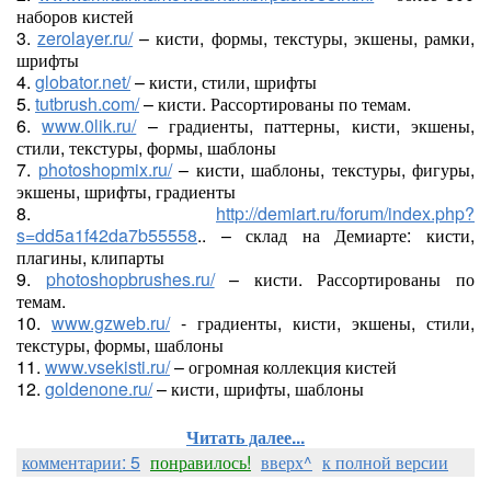
наборов кистей
3.
zerolayer.ru/
– кисти, формы, текстуры, экшены, рамки,
шрифты
4.
globator.net/
– кисти, стили, шрифты
5.
tutbrush.com/
– кисти. Рассортированы по темам.
6.
www.0lik.ru/
– градиенты, паттерны, кисти, экшены,
стили, текстуры, формы, шаблоны
7.
photoshopmix.ru/
– кисти, шаблоны, текстуры, фигуры,
экшены, шрифты, градиенты
8.
http://demiart.ru/forum/index.php?
s=dd5a1f42da7b55558
.. – склад на Демиарте: кисти,
плагины, клипарты
9.
photoshopbrushes.ru/
– кисти. Рассортированы по
темам.
10.
www.gzweb.ru/
- градиенты, кисти, экшены, стили,
текстуры, формы, шаблоны
11.
www.vsekisti.ru/
– огромная коллекция кистей
12.
goldenone.ru/
– кисти, шрифты, шаблоны
Читать далее...
комментарии: 5
понравилось!
вверх^
к полной версии