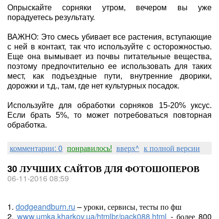
Опрыскайте сорняки утром, вечером вы уже
порадуетесь результату.
ВАЖНО: Это смесь убивает все растения, вступающие
с ней в контакт, так что используйте с осторожностью.
Еще она вымывает из почвы питательные вещества,
поэтому предпочтительно ее использовать для таких
мест, как подъездные пути, внутренние дворики,
дорожки и т.д., там, где нет культурных посадок.
Используйте для обработки сорняков 15-20% уксус.
Если брать 5%, то может потребоваться повторная
обработка.
комментарии: 0
понравилось!
вверх^
к полной версии
30 ЛУЧШИХ САЙТОВ ДЛЯ ФОТОШОПЕРОВ
06-11-2016 08:59
1.
dodgeandburn.ru
– уроки, сервисы, тесты по фш
2.
www.umka.kharkov.ua/htmlbr/pack088.html
- более 800