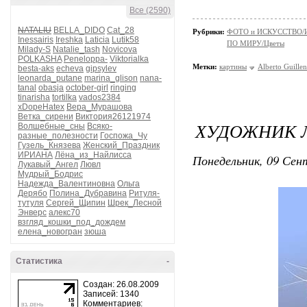
Все (2590)
NATALIU
BELLA_DIDO
Cat_28
Рубрики:
ФОТО и ИСКУССТВО/И
Inessairis
Ireshka
Laticia
Lutik58
ПО МИРУ/Цветы
Milady-S
Natalie_tash
Novicova
POLKASHA
Peneloppa-
Viktorialka
Метки:
картины
Alberto Guillen
besta-aks
echeva
gipsylev
leonarda_putane
marina_glison
nana-
tanal
obasja
october-girl
ringing
tinarisha
tortilka
vados2384
xDopeHatex
Вера_Мурашова
Ветка_сирени
Виктория26121974
ХУДОЖНИК Л
Волшебные_сны
Всяко-
разные_полезности
Госпожа_Чу
Гузель_Князева
Женский_Праздник
ИРИАНА
Лёна_из_Найлисса
Понедельник, 09 Сент
Лукавый_Ангел
Лювл
Мудрый_Бодрис
Надежда_Валентиновна
Ольга
Дерябо
Полина_Дубравина
Ритуля-
тутуля
Сергей_Щипин
Шрек_Лесной
Энверс
алекс70
взгляд_кошки_под_дождем
елена_новогран
зюша
Статистика
-
Создан: 26.08.2009
Записей: 1340
Комментариев: