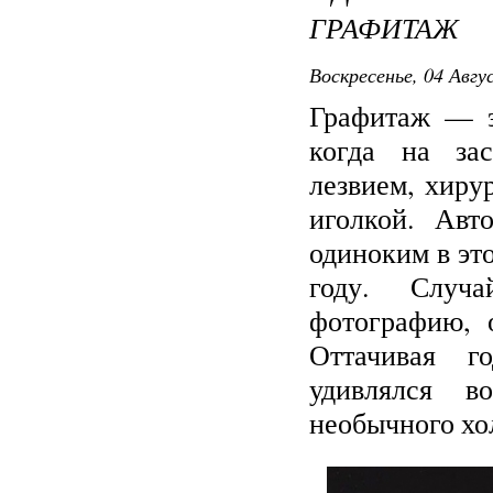
ГРАФИТАЖ
Воскресенье, 04 Авгу
Графитаж — э
когда на зас
лезвием, хир
иголкой. Авт
одиноким в это
году. Случа
фотографию, 
Оттачивая г
удивлялся в
необычного хо