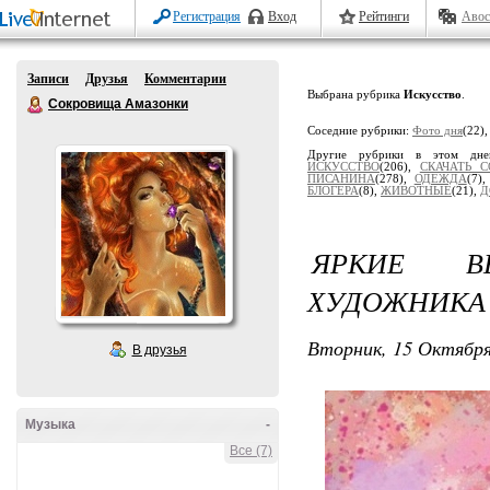
Регистрация
Вход
Рейтинги
Авос
Записи
Друзья
Комментарии
Выбрана рубрика
Искусство
.
Сокровища Амазонки
Соседние рубрики:
Фото дня
(22)
Другие рубрики в этом дне
ИСКУССТВО
(206),
СКАЧАТЬ 
ПИСАНИНА
(278),
ОДЕЖДА
(7)
БЛОГЕРА
(8),
ЖИВОТНЫЕ
(21),
Д
ЯРКИЕ В
ХУДОЖНИКА 
Вторник, 15 Октября
В друзья
Музыка
-
Все (7)