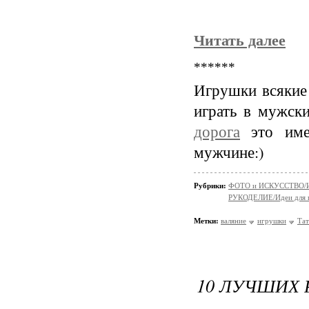
Читать далее
******
Игрушки всякие
играть в мужск
дорога
это име
мужчине:)
Рубрики:
ФОТО и ИСКУССТВО/И
РУКОДЕЛИЕ/Идеи для 
Метки:
валяние
игрушки
Тат
10 ЛУЧШИХ 