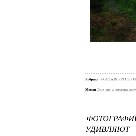
Рубрики:
ФОТО и ИСКУССТВО/И
Метки:
Лэнд-арт
земляное иску
ФОТОГРАФ
УДИВЛЯЮТ