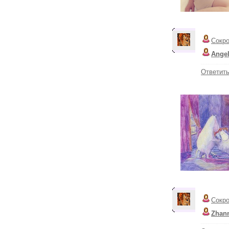
Сокр
Angel
Ответит
Сокр
Zhan