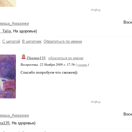
Воск
овища_Амазонки
_Talia
, На здоровье)
ь
С цитатой
В цитатник
Обратиться по имени
Zhanna135
обратиться по имени
Воскресенье, 22 Ноября 2009 г. 17:56 (
ссылка
)
Спасибо попробуем что сможем))
Воск
овища_Амазонки
na135
, На здоровье)