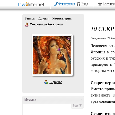
Регистрация
Вход
Рейтинги
Записи
Друзья
Комментарии
Сокровища Амазонки
10 СЕК
Воскресенье, 22 Но
Человеку ген
Японцы в сре
русских и ту
примерно в 4
которым мы с
Секрет первы
В друзья
Вместо привы
активность. 
Музыка
-
уравновешенн
Все (7)
Секрет втор