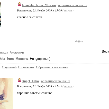
lanochka_from_Moscow
обратиться по имени
Воскресенье, 22 Ноября 2009 г. 15:59 (
ссылка
)
спасибо за советы
Воск
овища_Амазонки
chka_from_Moscow
, На здоровье:)
ь
С цитатой
В цитатник
Обратиться по имени
Angel_Talia
обратиться по имени
Воскресенье, 22 Ноября 2009 г. 17:43 (
ссылка
)
хорошие советы! спасибо!