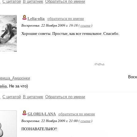
ь
С цитатой
В цитатник
Обратиться по имени
Lelia-olia
обратиться по имени
Воскресенье, 22 Ноября 2009 г. 19:18 (
ссылка
)
Хорошие советы. Простые, как все гениальное. Спасибо.
Воск
овища_Амазонки
olia
, Не за что)
ь
С цитатой
В цитатник
Обратиться по имени
GLORIA-LANA
обратиться по имени
Воскресенье, 22 Ноября 2009 г. 21:00 (
ссылка
)
ПОЗНАВАТЕЛЬНО!!