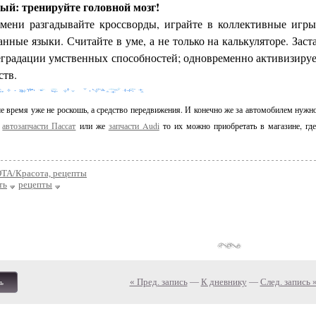
ый: тренируйте головной мозг!
мени разгадывайте кроссворды, играйте в коллективные игры
нные языки. Считайте в уме, а не только на калькуляторе. Заст
еградации умственных способностей; одновременно активизируе
ств.
 время уже не роскошь, а средство передвижения. И конечно же за автомобилем нужно
ы
автозапчасти Пассат
или же
запчасти Audi
то их можно приобретать
в магазине, гд
ТА/Красота, рецепты
ть
рецепты
« Пред. запись
—
К дневнику
—
След. запись 
ь