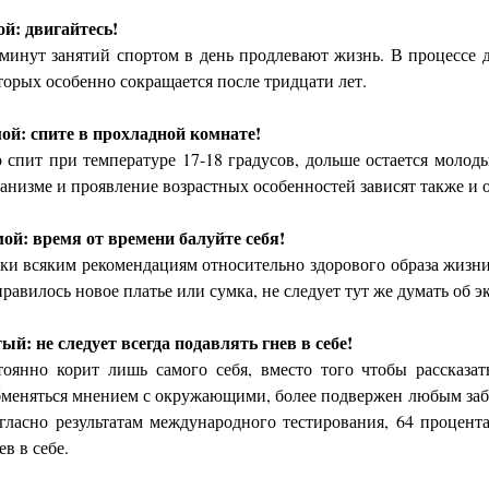
й: двигайтесь!
минут занятий спортом в день продлевают жизнь. В процессе
торых особенно сокращается после тридцати лет.
ой: спите в прохладной комнате!
о спит при температуре 17-18 градусов, дольше остается молод
ганизме и проявление возрастных особенностей зависят также и
ой: время от времени балуйте себя!
ки всяким рекомендациям относительно здорового образа жизни
равилось новое платье или сумка, не следует тут же думать об 
ый: не следует всегда подавлять гнев в себе!
тоянно корит лишь самого себя, вместо того чтобы рассказат
бменяться мнением с окружающими, более подвержен любым забо
гласно результатам международного тестирования, 64 процента
в в себе.