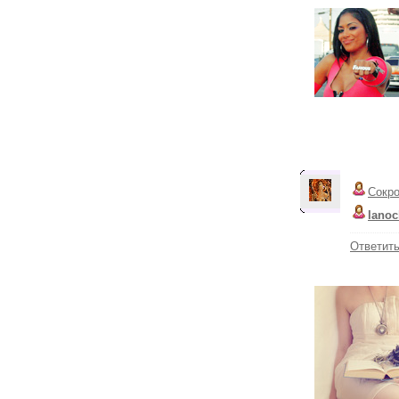
Сокр
lano
Ответит