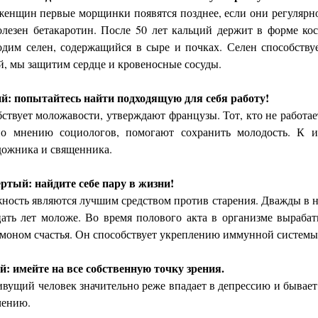
женщин первые морщинки появятся позднее, если они регулярно
олезен бетакаротин. После 50 лет кальций держит в форме ко
одим селен, содержащийся в сыре и почках. Селен способствуе
й, мы защитим сердце и кровеносные сосуды.
й: попытайтесь найти подходящую для себя работу!
бствует моложавости, утверждают французы. Тот, кто не работае
по мнению социологов, помогают сохранить молодость. К и
дожника и священника.
ртый: найдите себе пару в жизни!
ность являются лучшим средством против старения. Дважды в н
ать лет моложе. Во время полового акта в организме выраба
моном счастья. Он способствует укреплению иммунной системы
: имейте на все собственную точку зрения.
вущий человек значительно реже впадает в депрессию и бывает
чению.