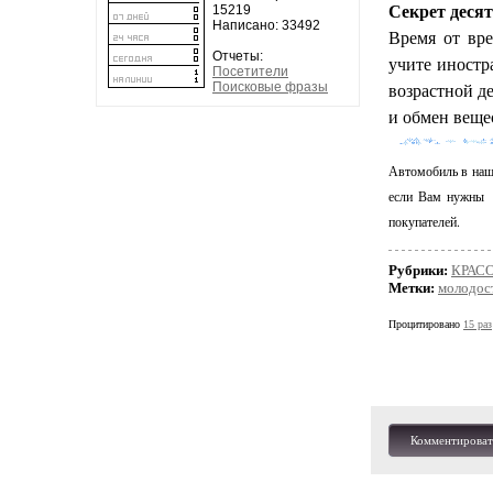
Секрет десят
15219
Написано: 33492
Время от вре
Отчеты:
учите иностра
Посетители
возрастной д
Поисковые фразы
и обмен веще
Автомобиль в наше
если Вам нужн
покупателей.
Рубрики:
КРАСО
Метки:
молодос
Процитировано
15 раз
Комментироват