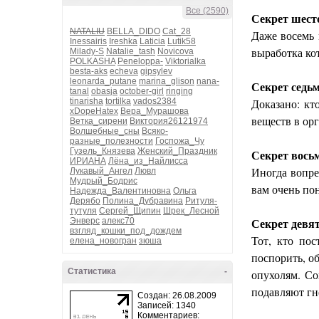
Все (2590)
Секрет шесто
NATALIU
BELLA_DIDO
Cat_28
Даже восемь 
Inessairis
Ireshka
Laticia
Lutik58
выработка ко
Milady-S
Natalie_tash
Novicova
POLKASHA
Peneloppa-
Viktorialka
besta-aks
echeva
gipsylev
leonarda_putane
marina_glison
nana-
Секрет седьм
tanal
obasja
october-girl
ringing
tinarisha
tortilka
vados2384
Доказано: кт
xDopeHatex
Вера_Мурашова
веществ в ор
Ветка_сирени
Виктория26121974
Волшебные_сны
Всяко-
разные_полезности
Госпожа_Чу
Гузель_Князева
Женский_Праздник
Секрет восьм
ИРИАНА
Лёна_из_Найлисса
Иногда вопре
Лукавый_Ангел
Лювл
Мудрый_Бодрис
вам очень пон
Надежда_Валентиновна
Ольга
Дерябо
Полина_Дубравина
Ритуля-
тутуля
Сергей_Щипин
Шрек_Лесной
Секрет девят
Энверс
алекс70
взгляд_кошки_под_дождем
Тот, кто пос
елена_новогран
зюша
поспорить, о
Статистика
-
опухолям. Со
подавляют гне
Создан: 26.08.2009
Записей: 1340
Комментариев: