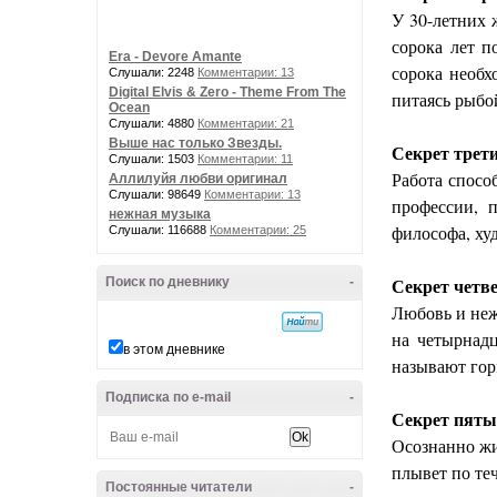
У 30-летних 
сорока лет п
Era - Devore Amante
сорока необх
Слушали: 2248
Комментарии: 13
Digital Elvis & Zero - Theme From The
питаясь рыбо
Ocean
Слушали: 4880
Комментарии: 21
Выше нас только Звезды.
Секрет трети
Слушали: 1503
Комментарии: 11
Работа спосо
Аллилуйя любви оригинал
Слушали: 98649
Комментарии: 13
профессии, 
нежная музыка
философа, ху
Слушали: 116688
Комментарии: 25
Секрет четве
Поиск по дневнику
-
Любовь и неж
на четырнадц
в этом дневнике
называют гор
Подписка по e-mail
-
Секрет пятый
Осознанно жи
плывет по те
Постоянные читатели
-