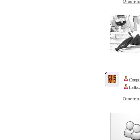
Ответит
Сокр
Lelia-
Ответит