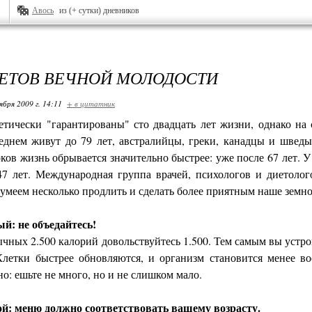
Авось
из (+ сутки) дневников
РЕТОВ ВЕЧНОЙ МОЛОДОСТИ
ября 2009 г. 14:11
+ в цитатник
етически "гарантированы" сто двадцать лет жизни, однако на 
днем живут до 79 лет, австралийцы, греки, канадцы и шведы
рков жизнь обрывается значительно быстрее: уже после 67 лет. 
7 лет. Международная группа врачей, психологов и диетологов
умеем несколько продлить и сделать более приятным наше земно
й: не объедайтесь!
чных 2.500 калорий довольствуйтесь 1.500. Тем самым вы устро
Клетки быстрее обновляются, и организм становится менее в
о: ешьте не много, но и не слишком мало.
ой: меню должно соответствовать вашему возрасту.