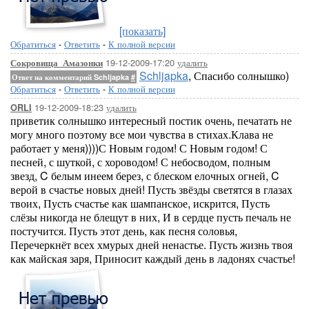
[показать]
Обратиться
-
Ответить
-
К полной версии
19-12-2009-17:20
удалить
Сокровища_Амазонки
Schljapka
, Спасибо солнышко)
Ответ на комментарий Schljapka
#
Обратиться
-
Ответить
-
К полной версии
19-12-2009-18:23
удалить
ORLI
приветик солнышко интересный постик очень, печатать не
могу много поэтому все мои чувства в стихах.Клава не
работает у меня))))С Новым годом! С Новым годом! С
песней, с шуткой, с хороводом! С небосводом, полным
звезд, C белым инеем берез, с блеском елочных огней, C
верой в счастье новых дней! Пусть звёзды светятся в глазах
твоих, Пусть счастье как шампанское, искрится, Пусть
слёзы никогда не блещут в них, И в сердце пусть печаль не
постучится. Пусть этот день, как песня соловья,
Перечеркнёт всех хмурых дней ненастье. Пусть жизнь твоя
как майская заря, Приносит каждый день в ладонях счастье!