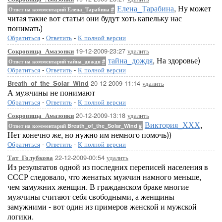
Елена_Тарабина
, Ну может
Ответ на комментарий Елена_Тарабина
#
читая такие вот статьи они будут хоть капельку нас
понимать)
Обратиться
-
Ответить
-
К полной версии
19-12-2009-23:27
удалить
Сокровища_Амазонки
тайна_дождя
, На здоровье)
Ответ на комментарий тайна_дождя
#
Обратиться
-
Ответить
-
К полной версии
20-12-2009-11:14
удалить
Breath_of_the_Solar_Wind
А мужчины не понимают
Обратиться
-
Ответить
-
К полной версии
20-12-2009-13:18
удалить
Сокровища_Амазонки
Виктория_ХХХ
,
Ответ на комментарий Breath_of_the_Solar_Wind
#
Нет конечно же, но нужно им немного помочь))
Обратиться
-
Ответить
-
К полной версии
22-12-2009-00:54
удалить
Тат_Голубкова
Из результатов одной из последних переписей населения в
СССР следовало, что женатых мужчин намного меньше,
чем замужних женщин. В гражданском браке многие
мужчины считают себя свободными, а женщины
замужними - вот один из примеров женской и мужской
логики.