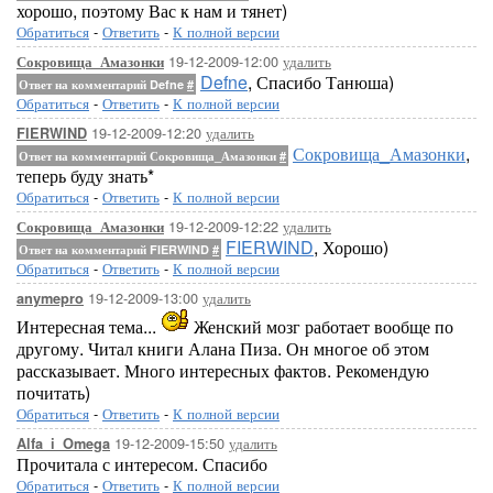
хорошо, поэтому Вас к нам и тянет)
Обратиться
-
Ответить
-
К полной версии
19-12-2009-12:00
удалить
Сокровища_Амазонки
Defne
, Спасибо Танюша)
Ответ на комментарий Defne
#
Обратиться
-
Ответить
-
К полной версии
19-12-2009-12:20
удалить
FIERWIND
Сокровища_Амазонки
,
Ответ на комментарий Сокровища_Амазонки
#
теперь буду знать*
Обратиться
-
Ответить
-
К полной версии
19-12-2009-12:22
удалить
Сокровища_Амазонки
FIERWIND
, Хорошо)
Ответ на комментарий FIERWIND
#
Обратиться
-
Ответить
-
К полной версии
19-12-2009-13:00
удалить
anymepro
Интересная тема...
Женский мозг работает вообще по
другому. Читал книги Алана Пиза. Он многое об этом
рассказывает. Много интересных фактов. Рекомендую
почитать)
Обратиться
-
Ответить
-
К полной версии
19-12-2009-15:50
удалить
Alfa_i_Omega
Прочитала с интересом. Спасибо
Обратиться
-
Ответить
-
К полной версии