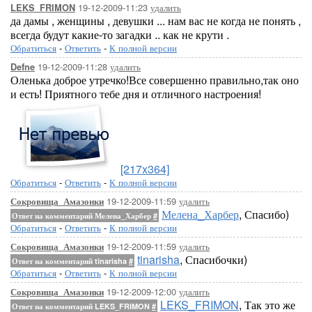
19-12-2009-11:23
удалить
LEKS_FRIMON
да дамы , женщины , девушки ... нам вас не когда не понять ,
всегда будут какие-то загадки .. как не крути .
Обратиться
-
Ответить
-
К полной версии
19-12-2009-11:28
удалить
Defne
Оленька доброе утречко!Все совершенно правильно,так оно
и есть! Приятного тебе дня и отличного настроения!
[217x364]
Обратиться
-
Ответить
-
К полной версии
19-12-2009-11:59
удалить
Сокровища_Амазонки
Мелена_Харбер
, Спасибо)
Ответ на комментарий Мелена_Харбер
#
Обратиться
-
Ответить
-
К полной версии
19-12-2009-11:59
удалить
Сокровища_Амазонки
tinarisha
, Спасибочки)
Ответ на комментарий tinarisha
#
Обратиться
-
Ответить
-
К полной версии
19-12-2009-12:00
удалить
Сокровища_Амазонки
LEKS_FRIMON
, Так это же
Ответ на комментарий LEKS_FRIMON
#