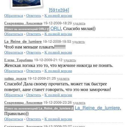
[591x394]
Обратиться
-
Ответить
-
К полной версии
19-12-2009-18:29
удалить
Сокровища_Амазонки
ORLI
, Спасибо милая))
Ответ на комментарий ORLI
#
Обратиться
-
Ответить
-
К полной версии
19-12-2009-19:53
удалить
La_Reine_de_lumiere
Чтоб нам меньше плакать!!!!!!!!!!
Обратиться
-
Ответить
-
К полной версии
19-12-2009-21:12
удалить
Елена_Тарабина
Женская логика это то, что мужчине никогда не понять.
Обратиться
-
Ответить
-
К полной версии
19-12-2009-21:25
удалить
тайна_дождя
Спасибо! Дала своему прочитать, может так быстрее
поверит, аане станет говорить, что это мои заморочки!
Обратиться
-
Ответить
-
К полной версии
19-12-2009-23:26
удалить
Сокровища_Амазонки
La_Reine_de_lumiere
,
Ответ на комментарий La_Reine_de_lumiere
#
Правильно))
Обратиться
-
Ответить
-
К полной версии
19-12-2009-23:27
удалить
Сокровища_Амазонки