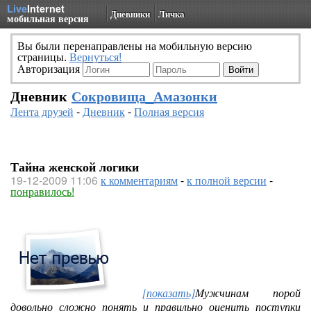
Live
Internet
Дневники
Личка
мобильная версия
Вы были перенаправлены на мобильную версию
страницы.
Вернуться!
Авторизация
Дневник
Сокровища_Амазонки
Лента друзей
-
Дневник
-
Полная версия
Тайна женской логики
19-12-2009 11:06
к комментариям
-
к полной версии
-
понравилось!
[показать]
Mужчинам порой
довольно сложно понять и правильно оценить поступки