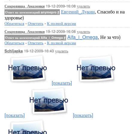
19-12-2009-16:08
удалить
Сокровища_Амазонки
Евгений_Лукин
, Спасибо и на
Ответ на комментарий anymepro
#
здоровье)
Обратиться
-
Ответить
-
К полной версии
19-12-2009-16:08
удалить
Сокровища_Амазонки
Alfa_i_Omega
, Не за что)
Ответ на комментарий Alfa_i_Omega
#
Обратиться
-
Ответить
-
К полной версии
19-12-2009-16:43
удалить
Schljapka
[показать]
[показать]
[показать]