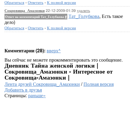
Обратиться
-
Ответить
-
К полной версии
22-12-2009-01:39
удалить
Сокровища_Амазонки
Тат_Голубкова
, Есть такое
Ответ на комментарий Тат_Голубкова
#
дело)
Обратиться
-
Ответить
-
К полной версии
Комментарии (28):
вверх^
Вы сейчас не можете прокомментировать это сообщение.
Дневник Тайна женской логики |
Сокровища_Амазонки - Интересное от
Сокровища-Амазонки |
Лента друзей Сокровища_Амазонки
/
Полная версия
Добавить в друзья
Страницы:
раньше»