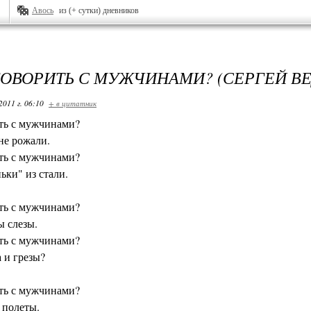
Авось
из (+ сутки) дневников
ГОВОРИТЬ С МУЖЧИНАМИ? (СЕРГЕЙ В
2011 г. 06:10
+ в цитатник
ть с мужчинами?
не рожали.
ть с мужчинами?
ьки" из стали.
ть с мужчинами?
 слезы.
ть с мужчинами?
 и грезы?
ть с мужчинами?
 полеты.