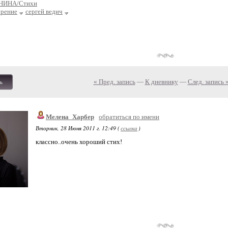
НИНА/Стихи
орение
сергей ведич
« Пред. запись
—
К дневнику
—
След. запись 
ь
Мелена_Харбер
обратиться по имени
Вторник, 28 Июня 2011 г. 12:49 (
ссылка
)
классно..очень хороший стих!