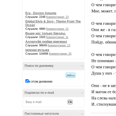
О чем говори
Мне, может, 
Era - Devore Amante
Слушали: 2248
Комментарии: 13
Digital Elvis & Zero - Theme From The
О чем говори
Ocean
Они же - в га
Слушали: 4880
Комментарии: 21
Выше нас только Звезды.
О чем говори
Слушали: 1503
Комментарии: 11
Пойду, обним
Аллилуйя любви оригинал
Слушали: 98649
Комментарии: 13
нежная музыка
О чем говори
Слушали: 116688
Комментарии: 25
Не понимаю -
Поиск по дневнику
-
О чем говори
Душа у них -
в этом дневнике
Они - не в ше
И матом от б
Подписка по e-mail
-
На слезы нал
И, стиснувши
Постоянные читатели
-