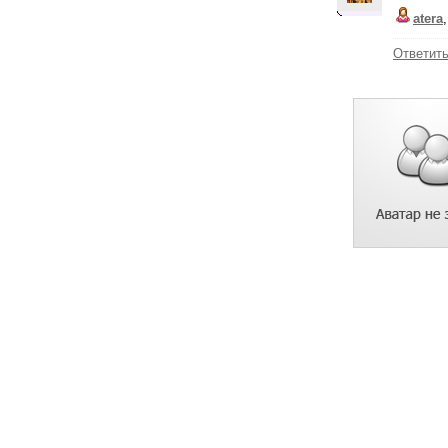
atera
Ответит