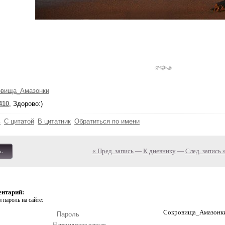
овища_Амазонки
410
, Здорово:)
ь
С цитатой
В цитатник
Обратиться по имени
« Пред. запись
—
К дневнику
—
След. запись 
ь
ентарий:
 пароль на сайте:
Сокровища_Амазонки 