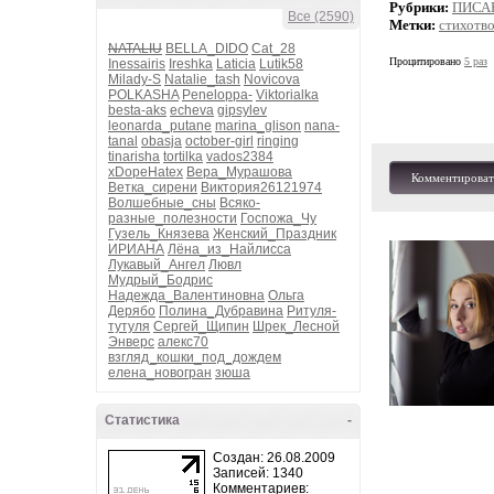
Рубрики:
ПИСА
Все (2590)
Метки:
стихотв
NATALIU
BELLA_DIDO
Cat_28
Процитировано
5 раз
Inessairis
Ireshka
Laticia
Lutik58
Milady-S
Natalie_tash
Novicova
POLKASHA
Peneloppa-
Viktorialka
besta-aks
echeva
gipsylev
leonarda_putane
marina_glison
nana-
tanal
obasja
october-girl
ringing
tinarisha
tortilka
vados2384
xDopeHatex
Вера_Мурашова
Комментироват
Ветка_сирени
Виктория26121974
Волшебные_сны
Всяко-
разные_полезности
Госпожа_Чу
Гузель_Князева
Женский_Праздник
ИРИАНА
Лёна_из_Найлисса
Лукавый_Ангел
Лювл
Мудрый_Бодрис
Надежда_Валентиновна
Ольга
Дерябо
Полина_Дубравина
Ритуля-
тутуля
Сергей_Щипин
Шрек_Лесной
Энверс
алекс70
взгляд_кошки_под_дождем
елена_новогран
зюша
Статистика
-
Создан: 26.08.2009
Записей: 1340
Комментариев: