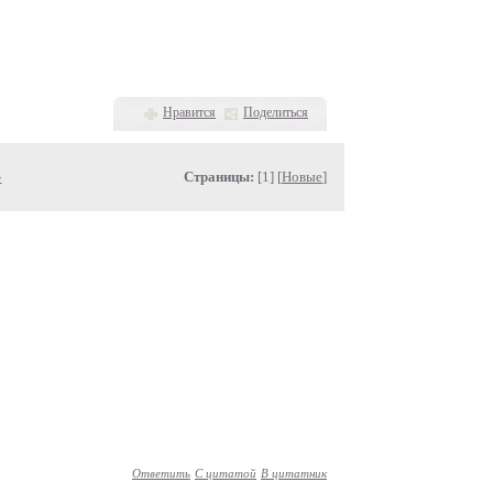
Нравится
Поделиться
»
Страницы:
[1] [
Новые
]
Ответить
С цитатой
В цитатник