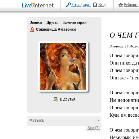
Регистрация
Вход
Рейтинги
Записи
Друзья
Комментарии
Сокровища Амазонки
О ЧЕМ 
Вторник, 28 Июня 
О чем говори
Они никогда 
О чем говори
Они же - "пен
О чем говори
Им непонятны
В друзья
О чем говори
Куда им весна
Музыка
-
Все (7)
О чем говори
Неведомы им