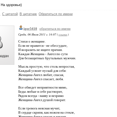
, На здоровье)
ь
С цитатой
В цитатник
Обратиться по имени
igor5410
обратиться по имени
Среда, 06 Июля 2011 г. 14:07 (
ссылка
)
Стихи о женщине.
Если не нравится - не обессудьте,
И возразить не ищите причин.
Каждая Женщина - Ангел по сути
Для беззащитных брутальных мужчин.
Мысль простую, что столь непростая,
Каждый усвоит пускай для себя:
Женщина-Ангел любит, спасая,
Женщина-Ангел спасает, любя.
Все обведет неприятности мимо,
Беды любые в себе растворит,
Рядом всегда - наяву и незримо
Женщина-Ангел душой говорит.
Если тревога неясная мучит,
В сердце скрипя, как ножом на стекле,
Женщина-Ангел спасет и научит