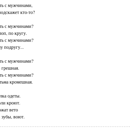
ть с мужчинами,
подскажет кто-то?
ть с мужчинами?
лоп, по кругу.
ть с мужчинами?
у подругу...
ть с мужчинами?
 грешная.
ть с мужчинами?
 тьма кромешная.
лка одеты.
оли кроют.
ожат вето
 зубы, воют.