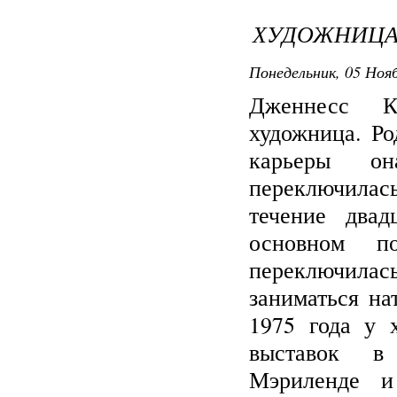
ХУДОЖНИЦА 
Понедельник, 05 Нояб
Дженнесс К
художница. Ро
карьеры он
переключила
течение двад
основном по
переключила
заниматься н
1975 года у 
выставок в
Мэриленде и