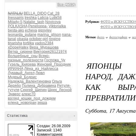
Все (2590)
NATALIU
BELLA_DIDO
Cat_28
Inessairis
Ireshka
Laticia
Lutik58
Milady-S
Natalie_tash
Novicova
Рубрики:
ФОТО и ИСКУССТВО/
POLKASHA
Peneloppa-
Viktorialka
ФОТО и ИСКУССТВО/И
besta-aks
echeva
gipsylev
leonarda_putane
marina_glison
nana-
Метки:
фото
фотографии
ис
tanal
obasja
october-girl
ringing
tinarisha
tortilka
vados2384
xDopeHatex
Вера_Мурашова
Ветка_сирени
Виктория26121974
Волшебные_сны
Всяко-
разные_полезности
Госпожа_Чу
ЯПОНЦЫ О
Гузель_Князева
Женский_Праздник
ИРИАНА
Лёна_из_Найлисса
Лукавый_Ангел
Лювл
НАРОД, ДАЖ
Мудрый_Бодрис
Надежда_Валентиновна
Ольга
КАК ВЫР
Дерябо
Полина_Дубравина
Ритуля-
тутуля
Сергей_Щипин
Шрек_Лесной
Энверс
алекс70
ПРЕВРАТИЛИ
взгляд_кошки_под_дождем
елена_новогран
зюша
Суббота, 17 Августа
Статистика
-
Создан: 26.08.2009
Записей: 1340
Комментариев: