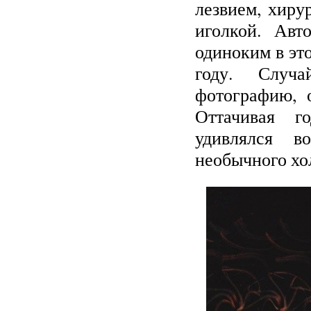
лезвием, хир
иголкой. Авт
одиноким в это
году. Случа
фотографию, 
Оттачивая г
удивлялся в
необычного хо