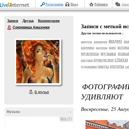
Регистрация
Вход
Рейтинги
Авос
Записи
Друзья
Комментарии
Записи с меткой ис
Сокровища Амазонки
Другие метки пользователя ↓
видео
вы
анимация
анекдоты
котом
картинки
кино
картины
музыка
мужчина
новы
стихи
рукоделие
рисунки
цитаты
цветы
художники
ча
ФОТОГРАФ
В друзья
УДИВЛЯЮТ
Воскресенье, 25 Авгу
Музыка
-
Все (7)