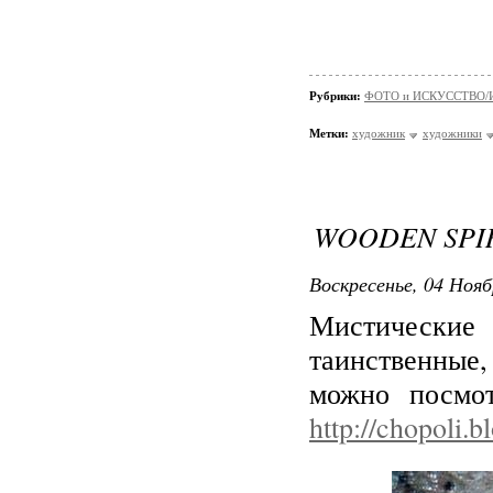
Рубрики:
ФОТО и ИСКУССТВО/И
Метки:
художник
художники
WOODEN SPIR
Воскресенье, 04 Нояб
Мистические
таинственные
можно посмот
http://chopoli.b