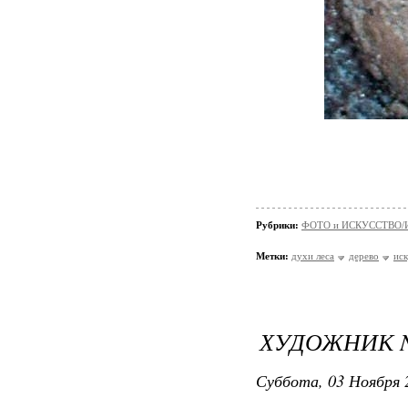
Рубрики:
ФОТО и ИСКУССТВО/И
Метки:
духи леса
дерево
иск
ХУДОЖНИК 
Суббота, 03 Ноября 